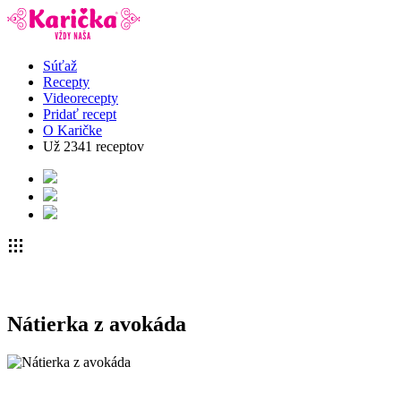
Súťaž
Recepty
Videorecepty
Pridať recept
O Karičke
Už
2341
receptov
Nátierka z avokáda