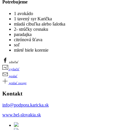
Potrebujeme
1 avokádo
1 tavený syr Karička
mladá cibuľka alebo šalotka
2- strúčky cesnaku
paradajka
citrónová šťava
soľ
mleté biele korenie
zdieľať
vytlačiť
poslať
pridať recept
Kontakt
info@podpora.karicka.sk
www.bel-slovakia.sk