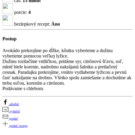
čas:
15 minút
porcie:
4
bezlepkový recept:
Áno
Postup
Avokádo prekrojíme po dĺžke, kôstku vyberieme a dužinu
vyberieme pomocou veľkej lyžice.
Dužinu roztlačíme vidličkou, pridáme syr, citrónovú šťavu, soľ,
mleté biele korenie, nadrobno nakrájanú šalotku a pretlačený
cesnak. Paradajku prekrojíme, vnútro vydlabeme lyžicou a pevnú
časť nakrájame na drobno. Všetko spolu zamiešame a dochutíme ak
treba soľou, korením a citrónom.
Podávame s chlebom.
zdieľať
vytlačiť
poslať
pridať recept