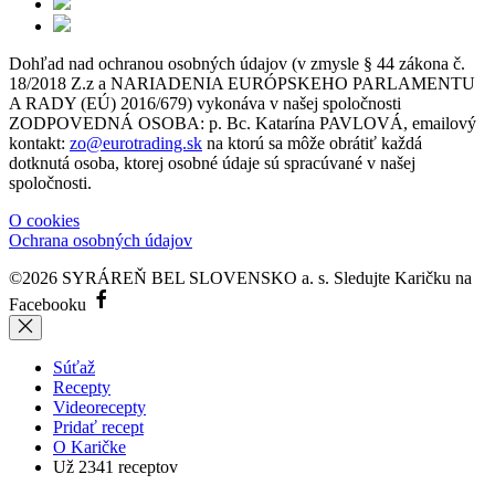
Dohľad nad ochranou osobných údajov (v zmysle § 44 zákona č.
18/2018 Z.z a NARIADENIA EURÓPSKEHO PARLAMENTU
A RADY (EÚ) 2016/679) vykonáva v našej spoločnosti
ZODPOVEDNÁ OSOBA: p. Bc. Katarína PAVLOVÁ, emailový
kontakt:
zo@eurotrading.sk
na ktorú sa môže obrátiť každá
dotknutá osoba, ktorej osobné údaje sú spracúvané v našej
spoločnosti.
O cookies
Ochrana osobných údajov
©2026 SYRÁREŇ BEL SLOVENSKO a. s.
Sledujte Karičku na
Facebooku
Súťaž
Recepty
Videorecepty
Pridať recept
O Karičke
Už
2341
receptov