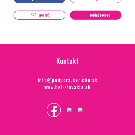
poslať
pridať recept
Kontakt
info@podpora.karicka.sk
www.bel-slovakia.sk