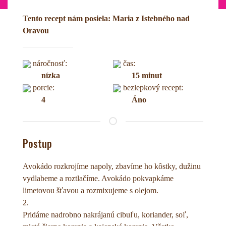
Tento recept nám posiela: Maria z Istebného nad
Oravou
náročnosť:
čas:
nízka
15 minut
porcie:
bezlepkový recept:
4
Áno
Postup
Avokádo rozkrojíme napoly, zbavíme ho kôstky, dužinu
vydlabeme a roztlačíme. Avokádo pokvapkáme
limetovou šťavou a rozmixujeme s olejom.
2.
Pridáme nadrobno nakrájanú cibuľu, koriander, soľ,