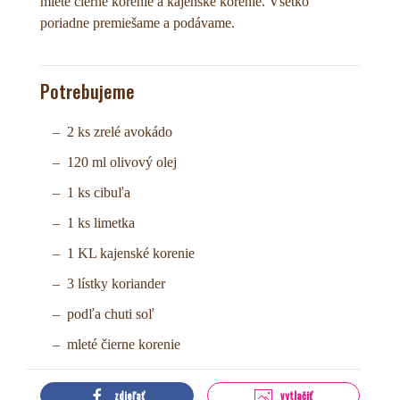
mleté čierne korenie a kajenské korenie. Všetko
poriadne premiešame a podávame.
Potrebujeme
2 ks zrelé avokádo
120 ml olivový olej
1 ks cibuľa
1 ks limetka
1 KL kajenské korenie
3 lístky koriander
podľa chuti soľ
mleté čierne korenie
zdieľať
vytlačiť