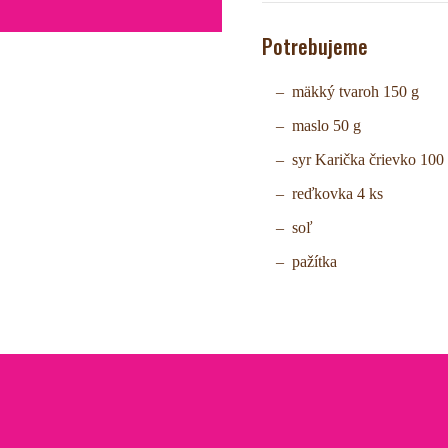
Potrebujeme
mäkký tvaroh 150 g
maslo 50 g
syr Karička črievko 100
reďkovka 4 ks
soľ
pažítka