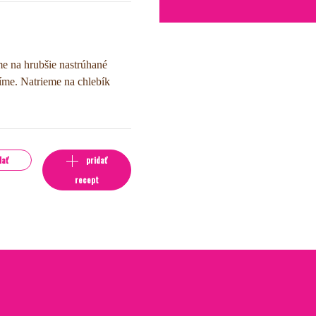
e na hrubšie nastrúhané
íme. Natrieme na chlebík
lať
pridať
recept