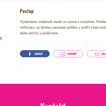
Postup
Vymiešame zmäknuté maslo so syrom a tvarohom. Pridám
reďkovky, na drobno narezanú pažítku a podľa chuti osol
alebo pečivo a podávame.
 g
zdieľať
vytlačiť
pos