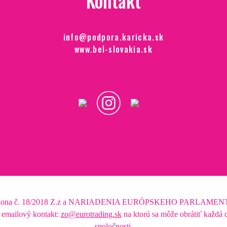
Kontakt
info@podpora.karicka.sk
www.bel-slovakia.sk
4 zákona č. 18/2018 Z.z a NARIADENIA EURÓPSKEHO PARLAMENTU 
ailový kontakt:
zo@eurotrading.sk
na ktorú sa môže obrátiť každá d
spoločnosti.