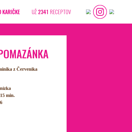
O KARIČKE
UŽ
2341
RECEPTOV
POMAZÁNKA
minika z Červeníka
nízka
15 min.
6