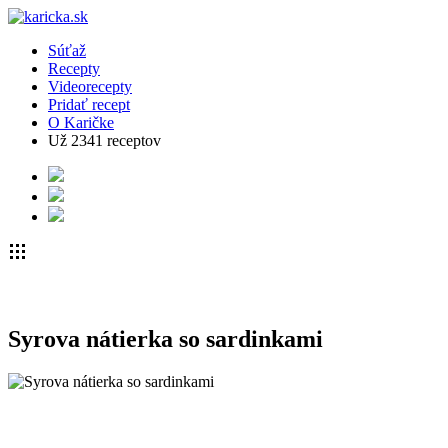
Súťaž
Recepty
Videorecepty
Pridať recept
O Karičke
Už
2341
receptov
Syrova nátierka so sardinkami