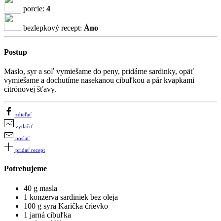
porcie:
4
bezlepkový recept:
Áno
Postup
Maslo, syr a soľ vymiešame do peny, pridáme sardinky, opäť
vymiešame a dochutíme nasekanou cibuľkou a pár kvapkami
citrónovej šťavy.
zdieľať
vytlačiť
poslať
pridať recept
Potrebujeme
40 g masla
1 konzerva sardiniek bez oleja
100 g syra Karička črievko
1 jarná cibuľka