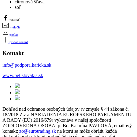
citrónová šťava
soľ
zdieľať
vytlačiť
poslať
pridať recept
Kontakt
info@podpora.karicka.sk
www.bel-slovakia.sk
Dohľad nad ochranou osobných údajov (v zmysle § 44 zákona č.
18/2018 Z.z a NARIADENIA EURÓPSKEHO PARLAMENTU
A RADY (EÚ) 2016/679) vykonáva v našej spoločnosti
ZODPOVEDNÁ OSOBA: p. Bc. Katarína PAVLOVÁ, emailový
kontakt:
zo@eurotrading.sk
na ktorú sa môže obrátiť každá
dotknutá osoba, ktorej osobné údaje sú spracúvané v našej