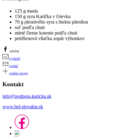
125 g masla
150 g syra Karička v črievku
70 g plesnivého syra s bielou pliesňou
soľ podľa chuti
mleté čierne korenie podľa chuti
petržlenová vňaťka zopár výhonkov
zdieľať
vytlačiť
poslať
pridať recept
Kontakt
info@podpora.karicka.sk
www.bel-slovakia.sk