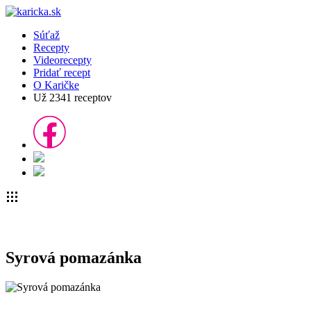
Súťaž
Recepty
Videorecepty
Pridať recept
O Karičke
Už
2341
receptov
Syrová pomazánka