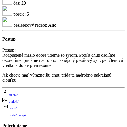
čas:
20
porcie:
6
bezlepkový recept:
Áno
Postup
Postup:
Rozpustené maslo dobre utreme so syrom. Podľa chuti osolíme
okoreníme, pridáme nadrobno nakrájaný plesňový syr , petržlenovú
vňatku a dobre premiešame.
Ak chcete mať výraznejšiu chuť pridajte nadrobno nakrájanú
cibuľku.
zdieľať
vytlačiť
poslať
pridať recept
Potrebujeme