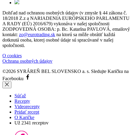
Dohľad nad ochranou osobných údajov (v zmysle § 44 zákona č.
18/2018 Z.z a NARIADENIA EURÓPSKEHO PARLAMENTU
A RADY (EÚ) 2016/679) vykonáva v našej spoločnosti
ZODPOVEDNÁ OSOBA: p. Bc. Katarína PAVLOVÁ, emailový
kontakt:
zo@eurotrading.sk
na ktorú sa môže obrátiť každá
dotknutá osoba, ktorej osobné údaje sú spracúvané v našej
spoločnosti.
O cookies
Ochrana osobných údajov
©2026 SYRÁREŇ BEL SLOVENSKO a. s.
Sledujte Karičku na
Facebooku
Súťaž
Recepty
Videorecepty
Pridať recept
O Karičke
Už
2341
receptov