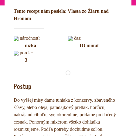
Tento recept nám posiela: Vlasta zo Žiaru nad
Hronom
náročnosť:
čas:
nízka
1O minút
porcie:
3
Postup
Do vyššej misy dáme tuniaka z konzervy, zbaveného
šťavy, alebo oleja, paradajkový pretlak, horčicu,
nakrájanú cibuľu, syr, okoreníme, pridáme pretlačený
cesnak. Ponorným mixérom všetko dohladka
rozmixujeme. Podľa potreby dochutíme soľou.