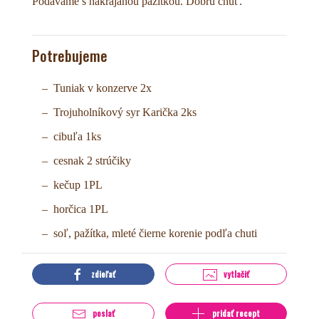
Podávame s nakrájanou pažítkou. Dobrú chuť.
Potrebujeme
Tuniak v konzerve 2x
Trojuholníkový syr Karička 2ks
cibuľa 1ks
cesnak 2 strúčiky
kečup 1PL
horčica 1PL
soľ, pažítka, mleté čierne korenie podľa chuti
zdieľať
vytlačiť
poslať
pridať recept