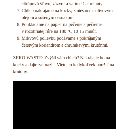
citrónovú šťavu, zázvor a varíme 1-2 minúty.
Chlieb nakrájame na kocky, zmiešame s olivovým
olejom a sušeným cesnakom.
Poukladáme na papier na pečenie a pečieme
v rozohriatej rúre na 180 °C 10-15 minút.
Mrkvovú polievku podávame s pokrájaným
čerstvým koriandrom a chrumkavými krutónmi.
ZERO WASTE: Zvýšil vám chlieb? Nakrájajte ho na
kocky a dajte zamraziť. Viete ho kedykoľvek použiť na
krutóny.