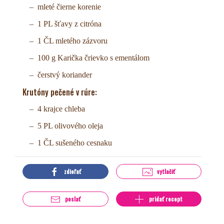
mleté čierne korenie
1 PL šťavy z citróna
1 ČL mletého zázvoru
100 g Karička črievko s ementálom
čerstvý koriander
Krutóny pečené v rúre:
4 krajce chleba
5 PL olivového oleja
1 ČL sušeného cesnaku
zdieľať
vytlačiť
poslať
pridať recept