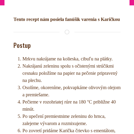
Tento recept nám posiela fanúšik varenia s Karičkou
Postup
Mrkvu nakrájame na kolieska, cibuľu na plátky.
Nakrájanú zeleninu spolu s očistenými strúčikmi
cesnaku položíme na papier na pečenie pripravený
na plechu.
Osolíme, okoreníme, pokvapkáme olivovým olejom
a premiešame.
Pečieme v rozohriatej rúre na 180 °C približne 40
minút.
Po upečení premiestnime zeleninu do hrnca,
zalejeme vývarom a rozmixujeme.
Po zovretí pridáme Karička črievko s ementálom,