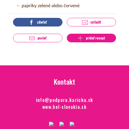
papriky zelené alebo červené
zdieľať
vytlačiť
poslať
pridať recept
Kontakt
info@podpora.karicka.sk
www.bel-slovakia.sk