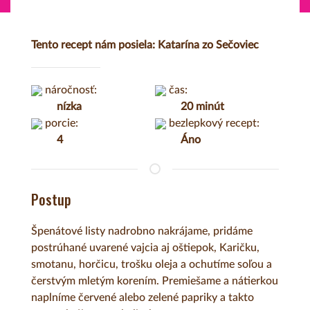
Tento recept nám posiela: Katarína zo Sečoviec
náročnosť:
čas:
nízka
20 minút
porcie:
bezlepkový recept:
4
Áno
Postup
Špenátové listy nadrobno nakrájame, pridáme
postrúhané uvarené vajcia aj oštiepok, Karičku,
smotanu, horčicu, trošku oleja a ochutíme soľou a
čerstvým mletým korením. Premiešame a nátierkou
naplníme červené alebo zelené papriky a takto