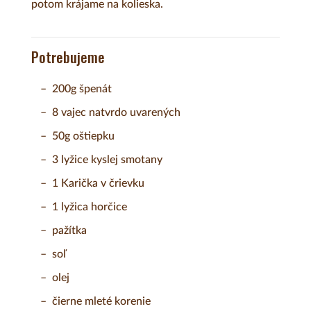
potom krájame na kolieska.
Potrebujeme
200g špenát
8 vajec natvrdo uvarených
50g oštiepku
3 lyžice kyslej smotany
1 Karička v črievku
1 lyžica horčice
pažítka
soľ
olej
čierne mleté korenie