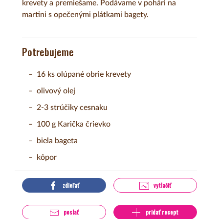
krevety a premiešame. Podávame v pohári na
martini s opečenými plátkami bagety.
Potrebujeme
16 ks olúpané obrie krevety
olivový olej
2-3 strúčiky cesnaku
100 g Karička črievko
biela bageta
kôpor
zdieľať
vytlačiť
poslať
pridať recept