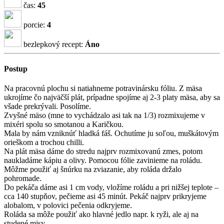
čas:
45
porcie:
4
bezlepkový recept:
Áno
Postup
Na pracovnú plochu si natiahneme potravinársku fóliu. Z mäsa
ukrojíme čo najväčší plát, prípadne spojíme aj 2-3 platy mäsa, aby sa
všade prekrývali. Posolíme.
Zvyšné mäso (mne to vychádzalo asi tak na 1/3) rozmixujeme v
mixéri spolu so smotanou a Karičkou.
Mala by nám vzniknúť hladká fáš. Ochutíme ju soľou, muškátovým
orieškom a trochou chilli.
Na plát mäsa dáme do stredu najprv rozmixovanú zmes, potom
naukladáme kápiu a olivy. Pomocou fólie zavinieme na roládu.
Môžme použiť aj šnúrku na zviazanie, aby roláda držalo
pohromade.
Do pekáča dáme asi 1 cm vody, vložíme roládu a pri nižšej teplote –
cca 140 stupňov, pečieme asi 45 minút. Pekáč najprv prikryjeme
alobalom, v polovici pečenia odkryjeme.
Roláda sa môže použiť ako hlavné jedlo napr. k ryži, ale aj na
studené misy.