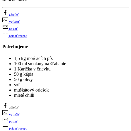
zdieľať
vytlačiť
poslať
pridať recept
Potrebujeme
1,5 kg morčacích pŕs
100 ml smotany na šľahanie
1 Karička v črievku
50 g kápia
50 g olivy
soľ
muškátový oriešok
mleté chilli
zdieľať
vytlačiť
poslať
pridať recept