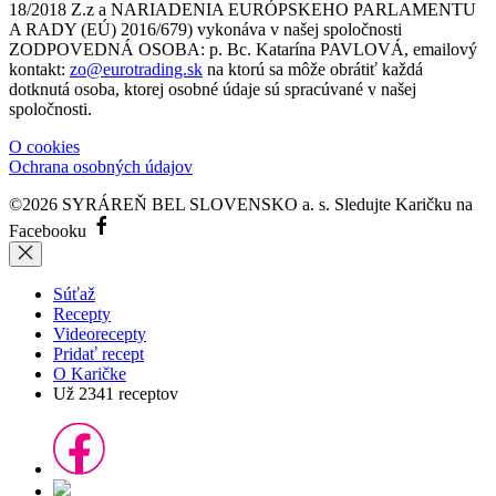
18/2018 Z.z a NARIADENIA EURÓPSKEHO PARLAMENTU
A RADY (EÚ) 2016/679) vykonáva v našej spoločnosti
ZODPOVEDNÁ OSOBA: p. Bc. Katarína PAVLOVÁ, emailový
kontakt:
zo@eurotrading.sk
na ktorú sa môže obrátiť každá
dotknutá osoba, ktorej osobné údaje sú spracúvané v našej
spoločnosti.
O cookies
Ochrana osobných údajov
©2026 SYRÁREŇ BEL SLOVENSKO a. s.
Sledujte Karičku na
Facebooku
Súťaž
Recepty
Videorecepty
Pridať recept
O Karičke
Už
2341
receptov