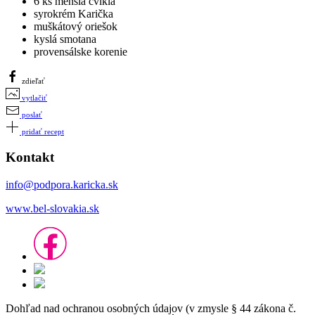
6 ks menšia cvikla
syrokrém Karička
muškátový oriešok
kyslá smotana
provensálske korenie
zdieľať
vytlačiť
poslať
pridať recept
Kontakt
info@podpora.karicka.sk
www.bel-slovakia.sk
Dohľad nad ochranou osobných údajov (v zmysle § 44 zákona č.