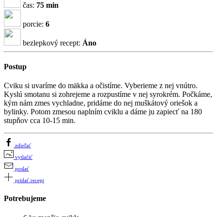
čas:
75 min
porcie:
6
bezlepkový recept:
Áno
Postup
Cviku si uvaríme do mäkka a očistíme. Vyberieme z nej vnútro.
Kyslú smotanu si zohrejeme a rozpustíme v nej syrokrém. Počkáme,
kým nám zmes vychladne, pridáme do nej muškátový oriešok a
bylinky. Potom zmesou naplním cviklu a dáme ju zapiecť na 180
stupňov cca 10-15 min.
zdieľať
vytlačiť
poslať
pridať recept
Potrebujeme