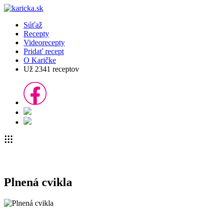
Súťaž
Recepty
Videorecepty
Pridať recept
O Karičke
Už
2341
receptov
Plnená cvikla