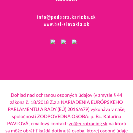
info@podpora.karicka.sk
www.bel-slovakia.sk
Dohľad nad ochranou osobných údajov (v zmysle § 44
zákona č. 18/2018 Z.z a NARIADENIA EURÓPSKEHO
PARLAMENTU A RADY (EÚ) 2016/679) vykonáva v našej
spoločnosti ZODPOVEDNÁ OSOBA: p. Bc. Katarína
PAVLOVÁ, emailový kontakt:
zo@eurotrading.sk
na ktorú
sa môže obrátiť každá dotknutá osoba, ktorej osobné údaje