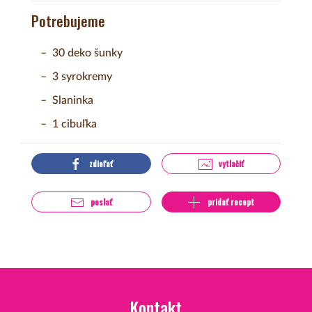
Potrebujeme
30 deko šunky
3 syrokremy
Slaninka
1 cibuľka
zdieľať
vytlačiť
poslať
pridať recept
Kontakt