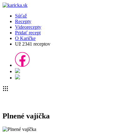
Súťaž
Recepty
Videorecepty
Pridať recept
O Karičke
Už
2341
receptov
Plnené vajíčka