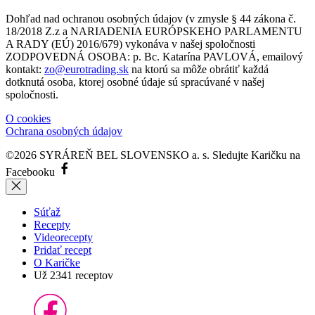
Dohľad nad ochranou osobných údajov (v zmysle § 44 zákona č.
18/2018 Z.z a NARIADENIA EURÓPSKEHO PARLAMENTU
A RADY (EÚ) 2016/679) vykonáva v našej spoločnosti
ZODPOVEDNÁ OSOBA: p. Bc. Katarína PAVLOVÁ, emailový
kontakt:
zo@eurotrading.sk
na ktorú sa môže obrátiť každá
dotknutá osoba, ktorej osobné údaje sú spracúvané v našej
spoločnosti.
O cookies
Ochrana osobných údajov
©2026 SYRÁREŇ BEL SLOVENSKO a. s.
Sledujte Karičku na
Facebooku
Súťaž
Recepty
Videorecepty
Pridať recept
O Karičke
Už
2341
receptov