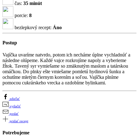
čas:
35 minút
porcie:
8
bezlepkový recept:
Áno
Postup
Vajíčka uvaríme natvrdo, potom ich necháme úplne vychladnúť a
následne olúpeme. Každé vajce rozkrojíme napoly a vyberieme
žĺtok. Tavený syr vymiešame so zmäknutým maslom a tatárskou
omáčkou. Do plnky ešte vmiešame pomletú hydinovú šunku a
ochutíme mletým čiernym korením a soľou. Vajíčka plníme
pomocou cukrárskeho vrecka a ozdobíme bylinkami.
zdieľať
vytlačiť
poslať
pridať recept
Potrebujeme