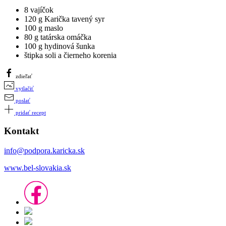
8 vajíčok
120 g Karička tavený syr
100 g maslo
80 g tatárska omáčka
100 g hydinová šunka
štipka soli a čierneho korenia
zdieľať
vytlačiť
poslať
pridať recept
Kontakt
info@podpora.karicka.sk
www.bel-slovakia.sk