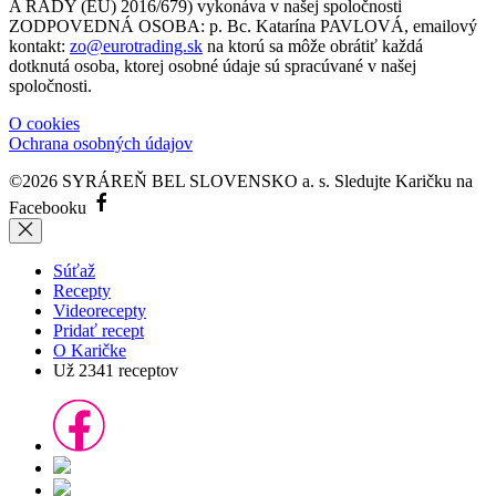
A RADY (EÚ) 2016/679) vykonáva v našej spoločnosti
ZODPOVEDNÁ OSOBA: p. Bc. Katarína PAVLOVÁ, emailový
kontakt:
zo@eurotrading.sk
na ktorú sa môže obrátiť každá
dotknutá osoba, ktorej osobné údaje sú spracúvané v našej
spoločnosti.
O cookies
Ochrana osobných údajov
©2026 SYRÁREŇ BEL SLOVENSKO a. s.
Sledujte Karičku na
Facebooku
Súťaž
Recepty
Videorecepty
Pridať recept
O Karičke
Už
2341
receptov