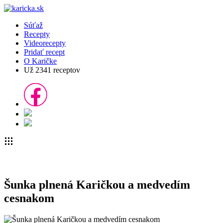
Súťaž
Recepty
Videorecepty
Pridať recept
O Karičke
Už
2341
receptov
Šunka plnená Karičkou a medvedím
cesnakom