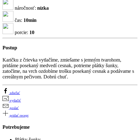
náročnosť:
nízka
čas:
10min
porcie:
10
Postup
Karičku z črievka vytlačíme, zmiešame s jemným tvarohom,
pridáme posekaný medvedí cesnak, potrieme plátky šunky,
zatočíme, na vrch ozdobíme trošku posekaný cesnak a podávame s
cereálnym pečivom. Dobrú chuť.
zdieľať
vytlačiť
poslať
pridať recept
Potrebujeme
Plátky šunky