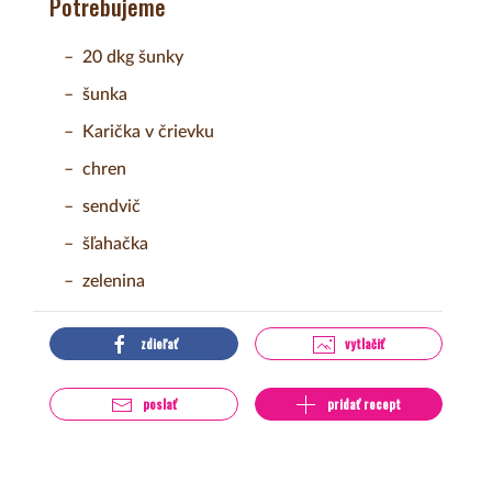
Potrebujeme
20 dkg šunky
šunka
Karička v črievku
chren
sendvič
šľahačka
zelenina
zdieľať
vytlačiť
poslať
pridať recept