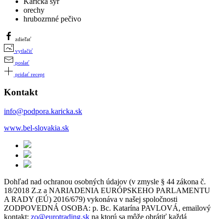
Karička syr
orechy
hrubozrnné pečivo
zdieľať
vytlačiť
poslať
pridať recept
Kontakt
info@podpora.karicka.sk
www.bel-slovakia.sk
Dohľad nad ochranou osobných údajov (v zmysle § 44 zákona č.
18/2018 Z.z a NARIADENIA EURÓPSKEHO PARLAMENTU
A RADY (EÚ) 2016/679) vykonáva v našej spoločnosti
ZODPOVEDNÁ OSOBA: p. Bc. Katarína PAVLOVÁ, emailový
kontakt:
zo@eurotrading.sk
na ktorú sa môže obrátiť každá