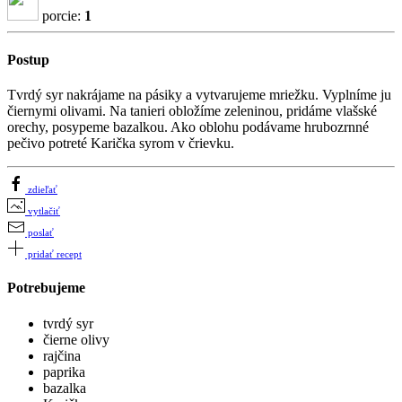
porcie:
1
Postup
Tvrdý syr nakrájame na pásiky a vytvarujeme mriežku. Vyplníme ju
čiernymi olivami. Na tanieri obložíme zeleninou, pridáme vlašské
orechy, posypeme bazalkou. Ako oblohu podávame hrubozrnné
pečivo potreté Karička syrom v črievku.
zdieľať
vytlačiť
poslať
pridať recept
Potrebujeme
tvrdý syr
čierne olivy
rajčina
paprika
bazalka