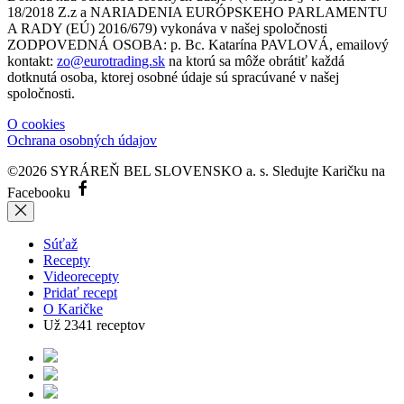
18/2018 Z.z a NARIADENIA EURÓPSKEHO PARLAMENTU
A RADY (EÚ) 2016/679) vykonáva v našej spoločnosti
ZODPOVEDNÁ OSOBA: p. Bc. Katarína PAVLOVÁ, emailový
kontakt:
zo@eurotrading.sk
na ktorú sa môže obrátiť každá
dotknutá osoba, ktorej osobné údaje sú spracúvané v našej
spoločnosti.
O cookies
Ochrana osobných údajov
©2026 SYRÁREŇ BEL SLOVENSKO a. s.
Sledujte Karičku na
Facebooku
Súťaž
Recepty
Videorecepty
Pridať recept
O Karičke
Už
2341
receptov