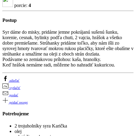
porcie:
4
Postup
Syr dáme do misky, pridáme jemne pokrájanú sušenú šunku,
korenie, cesnak, bylinky podľa chuti, 2 vajcia, hrášok a všetko
dobre premiešame. Strúhanky pridáme toľko, aby nám išli zo
syrovej hmoty tvarovať mokrou rukou placičky, ktoré ešte obalíme v
strúhanke a smažíme na oleji z oboch strán dozlata.
Podávame so zemiakovou prílohou: kaša, hranolky.
Keď hrášok nemáme radi, môžeme ho nahradiť kukuricou.
zdieľať
vytlačiť
poslať
pridať recept
Potrebujeme
2 trojuholníky syra Karička
olej