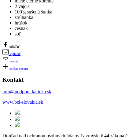
mleté čierne korenie
2 vajcia
100 g sušená šunka
strúhanka
hrášok
cesnak
soľ
zdieľať
vytlačiť
poslať
pridať recept
Kontakt
info@podpora.karicka.sk
www.bel-slovakia.sk
Dohľad nad ochranou osobných údajov (v zmysle § 44 zákona č.