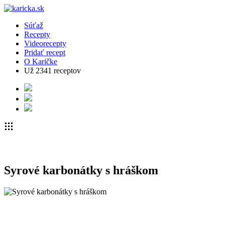
Súťaž
Recepty
Videorecepty
Pridať recept
O Karičke
Už
2341
receptov
Syrové karbonátky s hráškom