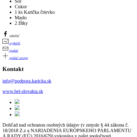
Soľ
Cukor
1 ks Karička črievko
Maslo
2 žĺtky
zdieľať
vytlačiť
poslať
pridať recept
Kontakt
info@podpora.karicka.sk
www.bel-slovakia.sk
Dohľad nad ochranou osobných údajov (v zmysle § 44 zákona č.
18/2018 Z.z a NARIADENIA EURÓPSKEHO PARLAMENTU
A RADY (EÚ) 2016/679) vykonáva v našej spoločnosti