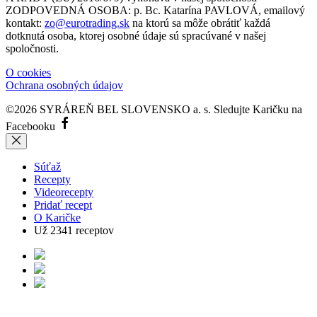
ZODPOVEDNÁ OSOBA: p. Bc. Katarína PAVLOVÁ, emailový
kontakt:
zo@eurotrading.sk
na ktorú sa môže obrátiť každá
dotknutá osoba, ktorej osobné údaje sú spracúvané v našej
spoločnosti.
O cookies
Ochrana osobných údajov
©2026 SYRÁREŇ BEL SLOVENSKO a. s.
Sledujte Karičku na
Facebooku
Súťaž
Recepty
Videorecepty
Pridať recept
O Karičke
Už
2341
receptov