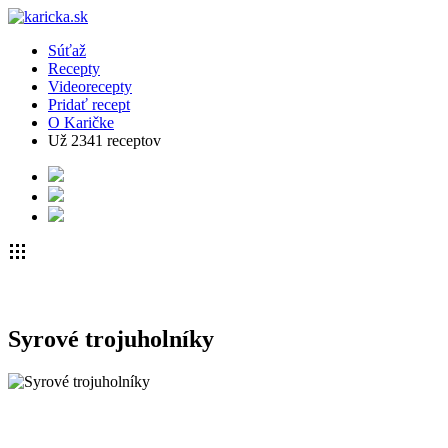
Súťaž
Recepty
Videorecepty
Pridať recept
O Karičke
Už
2341
receptov
Syrové trojuholníky