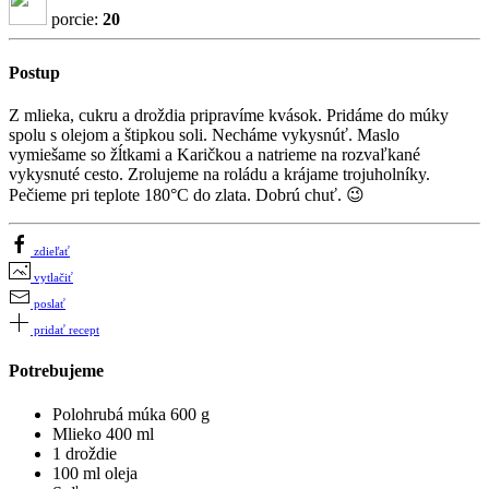
porcie:
20
Postup
Z mlieka, cukru a droždia pripravíme kvások. Pridáme do múky
spolu s olejom a štipkou soli. Necháme vykysnúť. Maslo
vymiešame so žĺtkami a Karičkou a natrieme na rozvaľkané
vykysnuté cesto. Zrolujeme na roládu a krájame trojuholníky.
Pečieme pri teplote 180°C do zlata. Dobrú chuť. 😉
zdieľať
vytlačiť
poslať
pridať recept
Potrebujeme
Polohrubá múka 600 g
Mlieko 400 ml
1 droždie
100 ml oleja