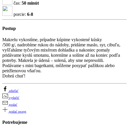
čas:
50 minút
porcie:
6-8
Postup
Makrelu vykostíme, prípadne kúpime vykostené kúsky
/500 g/, nadrobíme rukou do nádoby, pridáme maslo, syr, cibuľu,
vyšľaháme tyčovým mixérom dohladka a nakoniec pomaly
pridávame kyslú smotanu, koreníme a solíme až na koniec podľa
potreby. Makrela je údená – solená, aby sme nepresolili.
Podávame s mini bagetkami, môžeme posypať pažítkou alebo
petržlenovou vňaťou.
Dobrú chuť!
zdieľať
vytlačiť
poslať
pridať recept
Potrebujeme