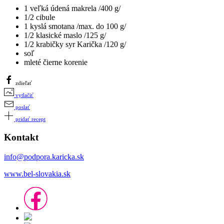
1 veľká údená makrela /400 g/
1/2 cibule
1 kyslá smotana /max. do 100 g/
1/2 klasické maslo /125 g/
1/2 krabičky syr Karička /120 g/
soľ
mleté čierne korenie
zdieľať
vytlačiť
poslať
pridať recept
Kontakt
info@podpora.karicka.sk
www.bel-slovakia.sk