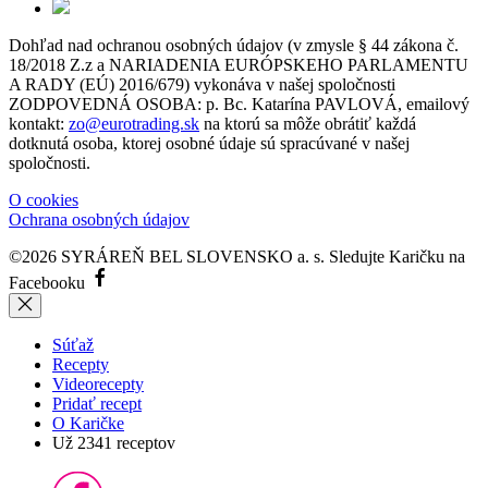
Dohľad nad ochranou osobných údajov (v zmysle § 44 zákona č.
18/2018 Z.z a NARIADENIA EURÓPSKEHO PARLAMENTU
A RADY (EÚ) 2016/679) vykonáva v našej spoločnosti
ZODPOVEDNÁ OSOBA: p. Bc. Katarína PAVLOVÁ, emailový
kontakt:
zo@eurotrading.sk
na ktorú sa môže obrátiť každá
dotknutá osoba, ktorej osobné údaje sú spracúvané v našej
spoločnosti.
O cookies
Ochrana osobných údajov
©2026 SYRÁREŇ BEL SLOVENSKO a. s.
Sledujte Karičku na
Facebooku
Súťaž
Recepty
Videorecepty
Pridať recept
O Karičke
Už
2341
receptov