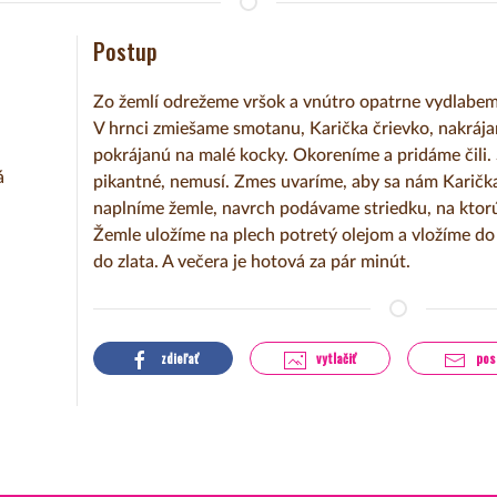
Postup
Zo žemlí odrežeme vršok a vnútro opatrne vydlabem
V hrnci zmiešame smotanu, Karička črievko, nakrája
pokrájanú na malé kocky. Okoreníme a pridáme čili
á
pikantné, nemusí. Zmes uvaríme, aby sa nám Karičk
naplníme žemle, navrch podávame striedku, na ktorú
Žemle uložíme na plech potretý olejom a vložíme do 
do zlata. A večera je hotová za pár minút.
zdieľať
vytlačiť
pos