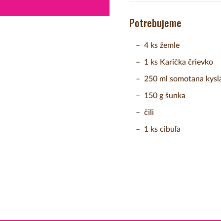
Potrebujeme
4 ks žemle
1 ks Karička črievko
250 ml somotana kysl
150 g šunka
čili
1 ks cibuľa