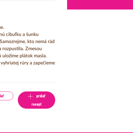
e.
nú cibuľku a šunku
. Samozrejme, kto nemá rád
a rozpustila. Zmesou
 uložíme plátok masla.
vyhriatej rúry a zapečieme
lať
pridať
recept