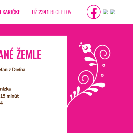
O KARIČKE
UŽ
2341
RECEPTOV
ANÉ ŽEMLE
efan z Divína
nízka
15 minút
4