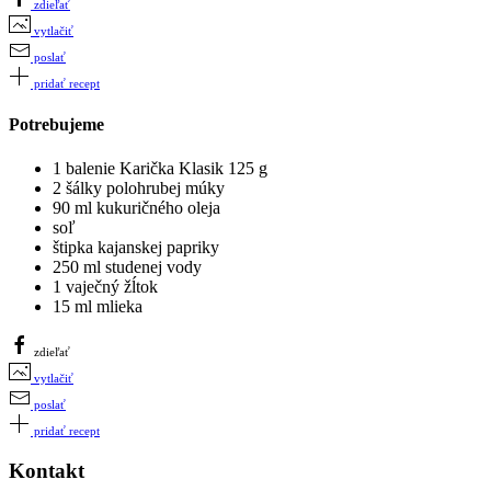
zdieľať
vytlačiť
poslať
pridať recept
Potrebujeme
1 balenie Karička Klasik 125 g
2 šálky polohrubej múky
90 ml kukuričného oleja
soľ
štipka kajanskej papriky
250 ml studenej vody
1 vaječný žĺtok
15 ml mlieka
zdieľať
vytlačiť
poslať
pridať recept
Kontakt