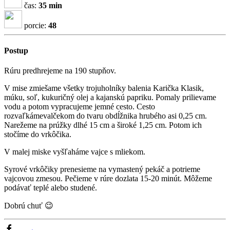
čas:
35 min
porcie:
48
Postup
Rúru predhrejeme na 190 stupňov.
V mise zmiešame všetky trojuholníky balenia Karička Klasik,
múku, soľ, kukuričný olej a kajanskú papriku. Pomaly prilievame
vodu a potom vypracujeme jemné cesto. Cesto
rozvaľkámevalčekom do tvaru obdĺžnika hrubého asi 0,25 cm.
Narežeme na prúžky dlhé 15 cm a široké 1,25 cm. Potom ich
stočíme do vrkôčika.
V malej miske vyšľaháme vajce s mliekom.
Syrové vrkôčiky prenesieme na vymastený pekáč a potrieme
vajcovou zmesou. Pečieme v rúre dozlata 15-20 minút. Môžeme
podávať teplé alebo studené.
Dobrú chuť 😉