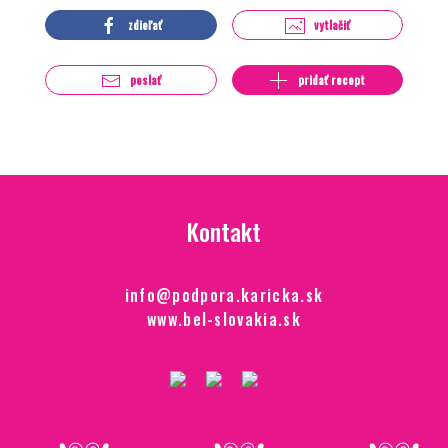
zdieľať
vytlačiť
poslať
pridať recept
Kontakt
info@podpora.karicka.sk
www.bel-slovakia.sk