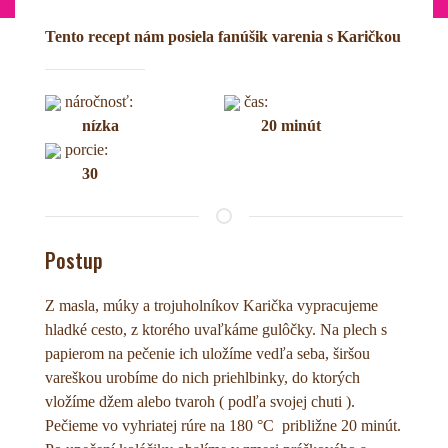
Tento recept nám posiela fanúšik varenia s Karičkou
náročnosť:
čas:
nízka
20 minút
porcie:
30
Postup
Z masla, múky a trojuholníkov Karička vypracujeme
hladké cesto, z ktorého uvaľkáme gulôčky. Na plech s
papierom na pečenie ich uložíme vedľa seba, širšou
vareškou urobíme do nich priehlbinky, do ktorých
vložíme džem alebo tvaroh ( podľa svojej chuti ).
Pečieme vo vyhriatej rúre na 180 °C približne 20 minút.