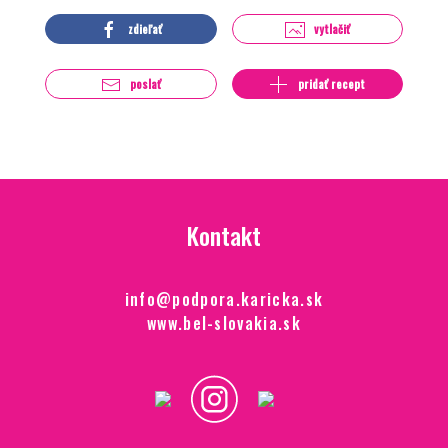
zdieľať
vytlačiť
poslať
pridať recept
Kontakt
info@podpora.karicka.sk
www.bel-slovakia.sk