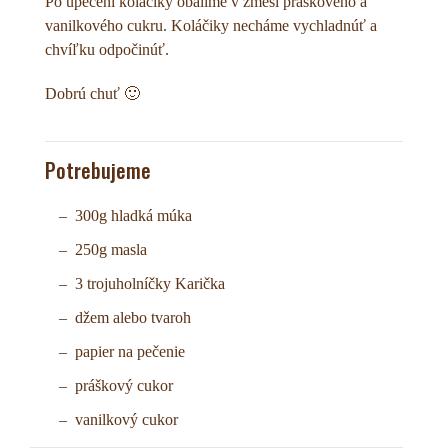
Po upečení koláčiky obalíme v zmesi práškového a
vanilkového cukru. Koláčiky necháme vychladnúť a
chvíľku odpočinúť.
Dobrú chuť 🙂
Potrebujeme
300g hladká múka
250g masla
3 trojuholníčky Karička
džem alebo tvaroh
papier na pečenie
práškový cukor
vanilkový cukor