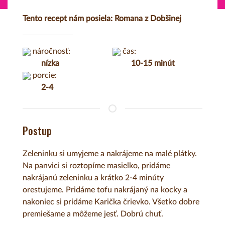
Tento recept nám posiela: Romana z Dobšinej
náročnosť:
čas:
nízka
10-15 minút
porcie:
2-4
Postup
Zeleninku si umyjeme a nakrájeme na malé plátky.
Na panvici si roztopíme masielko, pridáme
nakrájanú zeleninku a krátko 2-4 minúty
orestujeme. Pridáme tofu nakrájaný na kocky a
nakoniec si pridáme Karička črievko. Všetko dobre
premiešame a môžeme jesť. Dobrú chuť.