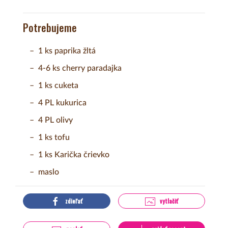
Potrebujeme
1 ks paprika žltá
4-6 ks cherry paradajka
1 ks cuketa
4 PL kukurica
4 PL olivy
1 ks tofu
1 ks Karička črievko
maslo
zdieľať
vytlačiť