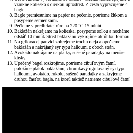
vznikne koliesko s dierkou uprostred. Z cesta vypracujeme 4
bagle.
Bagle premiestnime na papier na pečenie, potrieme žltkom a
posypeme semienkami.
Pečieme v predhriatej rúre na 220 °C 15 minút.
Baklažán nakrájame na kolieska, posypeme soľou a necháme
odstáť 10 minút. Stred baklažánu vykrojíme okrúhlou formou.
Na grilovacej panvici zohrejeme trochu oleja a opečieme
baklažán a nakrájaný syr typu halloumi z oboch strán.
Avokádo nakrájame na plátky, sušené paradajky na menšie
kúsky.
Upečený bagel rozkrojíme, potrieme cibuľovým čatní,
položíme plátok baklažánu, chrumkavý ugrilovaný syr typu
halloumi, avokádo, rukolu, sušené paradajky a zakryjeme
druhou časťou bagla, na ktorú taktiež natrieme cibuľové čatní.