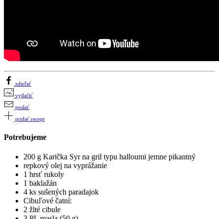
zdieľať
vytlačiť
poslať
pridať recept
Potrebujeme
200 g Karička Syr na gril typu halloumi jemne pikantný
repkový olej na vyprážanie
1 hrsť rukoly
1 baklažán
4 ks sušených paradajok
Cibuľové čatní:
2 žlté cibule
3 PL masla (50 g)