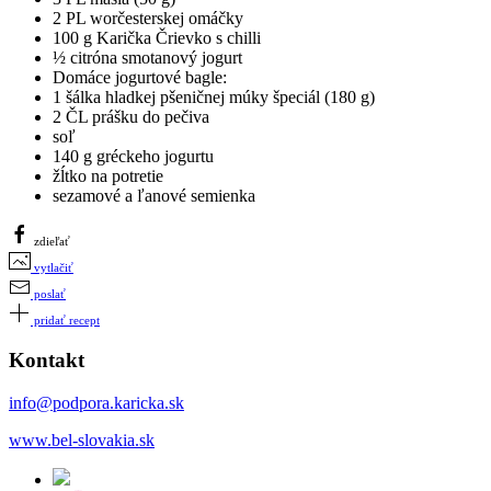
2 PL worčesterskej omáčky
100 g Karička Črievko s chilli
½ citróna smotanový jogurt
Domáce jogurtové bagle:
1 šálka hladkej pšeničnej múky špeciál (180 g)
2 ČL prášku do pečiva
soľ
140 g gréckeho jogurtu
žĺtko na potretie
sezamové a ľanové semienka
zdieľať
vytlačiť
poslať
pridať recept
Kontakt
info@podpora.karicka.sk
www.bel-slovakia.sk