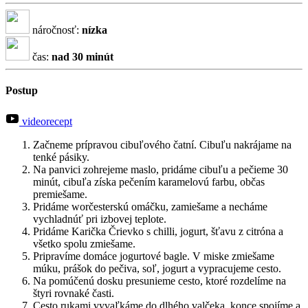
náročnosť:
nízka
čas:
nad 30 minút
Postup
videorecept
Začneme prípravou cibuľového čatní. Cibuľu nakrájame na
tenké pásiky.
Na panvici zohrejeme maslo, pridáme cibuľu a pečieme 30
minút, cibuľa získa pečením karamelovú farbu, občas
premiešame.
Pridáme worčesterskú omáčku, zamiešame a necháme
vychladnúť pri izbovej teplote.
Pridáme Karička Črievko s chilli, jogurt, šťavu z citróna a
všetko spolu zmiešame.
Pripravíme domáce jogurtové bagle. V miske zmiešame
múku, prášok do pečiva, soľ, jogurt a vypracujeme cesto.
Na pomúčenú dosku presunieme cesto, ktoré rozdelíme na
štyri rovnaké časti.
Cesto rukami vyvaľkáme do dlhého valčeka, konce spojíme a