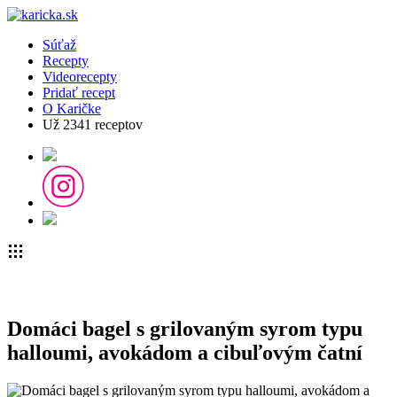
Súťaž
Recepty
Videorecepty
Pridať recept
O Karičke
Už
2341
receptov
Domáci bagel s grilovaným syrom typu
halloumi, avokádom a cibuľovým čatní