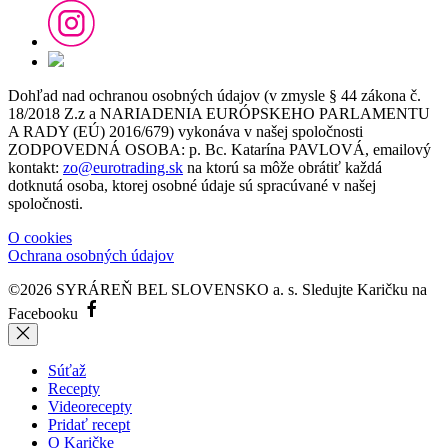
Dohľad nad ochranou osobných údajov (v zmysle § 44 zákona č.
18/2018 Z.z a NARIADENIA EURÓPSKEHO PARLAMENTU
A RADY (EÚ) 2016/679) vykonáva v našej spoločnosti
ZODPOVEDNÁ OSOBA: p. Bc. Katarína PAVLOVÁ, emailový
kontakt:
zo@eurotrading.sk
na ktorú sa môže obrátiť každá
dotknutá osoba, ktorej osobné údaje sú spracúvané v našej
spoločnosti.
O cookies
Ochrana osobných údajov
©2026 SYRÁREŇ BEL SLOVENSKO a. s.
Sledujte Karičku na
Facebooku
Súťaž
Recepty
Videorecepty
Pridať recept
O Karičke