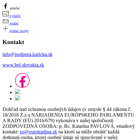
zdieľať
vytlačiť
poslať
pridať recept
Kontakt
info@podpora.karicka.sk
www.bel-slovakia.sk
Dohľad nad ochranou osobných údajov (v zmysle § 44 zákona č.
18/2018 Z.z a NARIADENIA EURÓPSKEHO PARLAMENTU
A RADY (EÚ) 2016/679) vykonáva v našej spoločnosti
ZODPOVEDNÁ OSOBA: p. Bc. Katarína PAVLOVÁ, emailový
kontakt:
zo@eurotrading.sk
na ktorú sa môže obrátiť každá
dotknutá osoba, ktorej osobné údaje sú spracúvané v našej