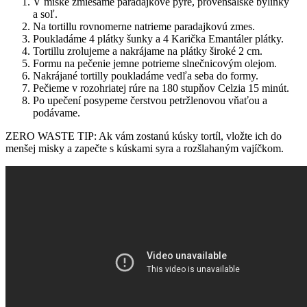
V miske zmiešame paradajkové pyré, provensálske bylinky
a soľ.
Na tortillu rovnomerne natrieme paradajkovú zmes.
Poukladáme 4 plátky šunky a 4 Karička Emantáler plátky.
Tortillu zrolujeme a nakrájame na plátky široké 2 cm.
Formu na pečenie jemne potrieme slnečnicovým olejom.
Nakrájané tortilly poukladáme vedľa seba do formy.
Pečieme v rozohriatej rúre na 180 stupňov Celzia 15 minút.
Po upečení posypeme čerstvou petržlenovou vňaťou a
podávame.
ZERO WASTE TIP: Ak vám zostanú kúsky tortíl, vložte ich do
menšej misky a zapečte s kúskami syra a rozšlahaným vajíčkom.