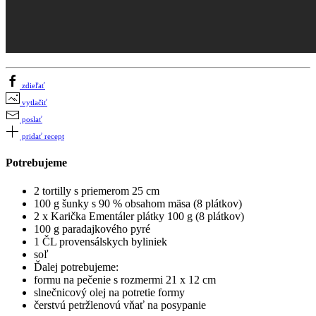
zdieľať
vytlačiť
poslať
pridať recept
Potrebujeme
2 tortilly s priemerom 25 cm
100 g šunky s 90 % obsahom mäsa (8 plátkov)
2 x Karička Ementáler plátky 100 g (8 plátkov)
100 g paradajkového pyré
1 ČL provensálskych byliniek
soľ
Ďalej potrebujeme:
formu na pečenie s rozmermi 21 x 12 cm
slnečnicový olej na potretie formy
čerstvú petržlenovú vňať na posypanie