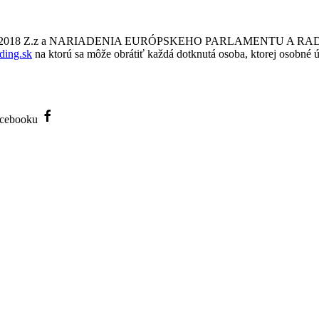
a č. 18/2018 Z.z a NARIADENIA EURÓPSKEHO PARLAMENTU A RADY
ding.sk
na ktorú sa môže obrátiť každá dotknutá osoba, ktorej osobné ú
Facebooku