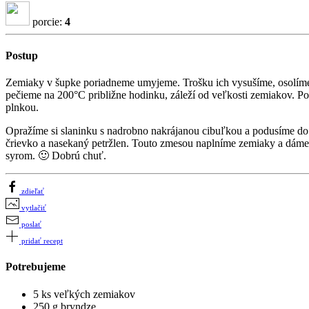
porcie:
4
Postup
Zemiaky v šupke poriadneme umyjeme. Trošku ich vysušíme, osolíme 
pečieme na 200°C približne hodinku, záleží od veľkosti zemiakov. P
plnkou.
Opražíme si slaninku s nadrobno nakrájanou cibuľkou a podusíme do 
črievko a nasekaný petržlen. Touto zmesou naplníme zemiaky a dáme
syrom. 🙂 Dobrú chuť.
zdieľať
vytlačiť
poslať
pridať recept
Potrebujeme
5 ks veľkých zemiakov
250 g bryndze