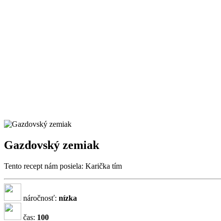
Gazdovský zemiak
Tento recept nám posiela: Karička tím
náročnosť:
nízka
čas:
100