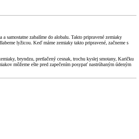
 a samostatne zabalíme do alobalu. Takto pripravené zemiaky
vydlabeme lyžicou. Keď máme zemiaky takto pripravené, začneme s
emiaky, bryndzu, pretlačený cesnak, trochu kyslej smotany, Karičku
 zemiakov môžeme ešte pred zapečením posypať nastrúhaným údeným