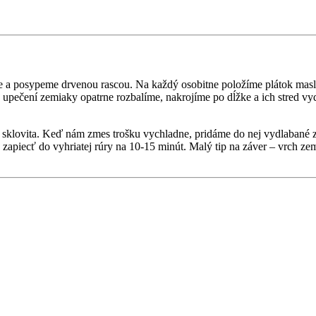
a posypeme drvenou rascou. Na každý osobitne položíme plátok masla
o upečení zemiaky opatrne rozbalíme, nakrojíme po dĺžke a ich stred 
sklovita. Keď nám zmes trošku vychladne, pridáme do nej vydlabané z
 zapiecť do vyhriatej rúry na 10-15 minút. Malý tip na záver – vrch