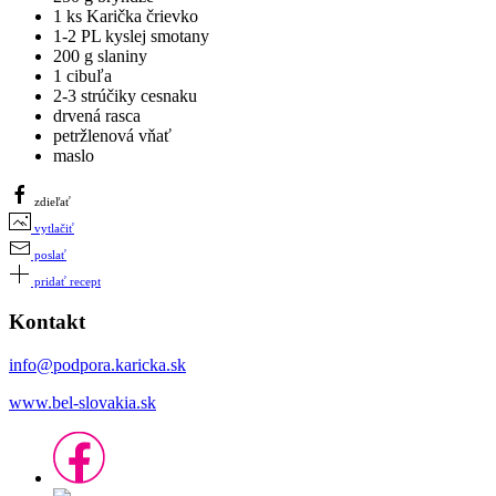
1 ks Karička črievko
1-2 PL kyslej smotany
200 g slaniny
1 cibuľa
2-3 strúčiky cesnaku
drvená rasca
petržlenová vňať
maslo
zdieľať
vytlačiť
poslať
pridať recept
Kontakt
info@podpora.karicka.sk
www.bel-slovakia.sk