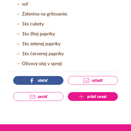
soľ
Zelenina na grilovanie:
1ks cukety
1ks žltej papriky
1ks zelenej papriky
1ks červenej papriky
Olivový olej v spreji
zdieľať
vytlačiť
poslať
pridať recept