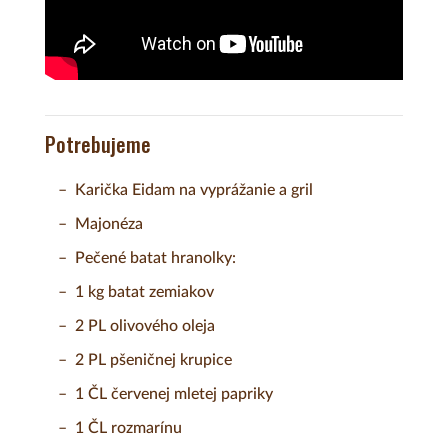
Potrebujeme
Karička Eidam na vyprážanie a gril
Majonéza
Pečené batat hranolky:
1 kg batat zemiakov
2 PL olivového oleja
2 PL pšeničnej krupice
1 ČL červenej mletej papriky
1 ČL rozmarínu