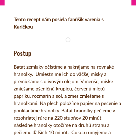
Tento recept nám posiela fanúšik varenia s
Karičkou
Postup
Batat zemiaky očistíme a nakrájame na rovnaké
hranolky.
Umiestnime ich do väčšej misky a
premiešame s olivovým olejom.
V menšej miske
zmiešame pšeničnú krupicu, červenú mletú
papriku, rozmarín a soľ, a zmes zmiešame s
hranolkami.
Na plech položíme papier na pečenie a
poukladáme hranolky.
Batat hranolky pečieme v
rozohriatej rúre na 220 stupňov 20 minút,
následne hranolky otočíme na druhú stranu a
pečieme ďalších 10 minút.
Cuketu umyjeme a