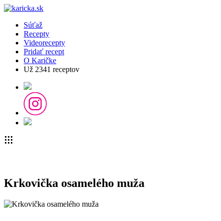
Súťaž
Recepty
Videorecepty
Pridať recept
O Karičke
Už
2341
receptov
Krkovička osamelého muža