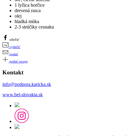
1 lyžica horčice
drevená rasca
olej
hladká múka
2-3 strúčiky cesnaku
zdieľať
vytlačiť
poslať
pridať recept
Kontakt
info@podpora.karicka.sk
www.bel-slovakia.sk