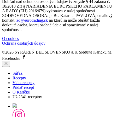
Dohľad nad ochranou osobných údajov (v zmysle § 44 zákona č.
18/2018 Z.z a NARIADENIA EURÓPSKEHO PARLAMENTU
A RADY (EÚ) 2016/679) vykonáva v našej spoločnosti
ZODPOVEDNÁ OSOBA: p. Bc. Katarína PAVLOVÁ, emailový
kontakt:
zo@eurotrading.sk
na ktorú sa môže obrátiť každá
dotknutá osoba, ktorej osobné údaje sú spracúvané v našej
spoločnosti.
O cookies
Ochrana osobných údajov
©2026 SYRÁREŇ BEL SLOVENSKO a. s.
Sledujte Karičku na
Facebooku
Súťaž
Recepty
Videorecepty
Pridať recept
O Karičke
Už
2341
receptov