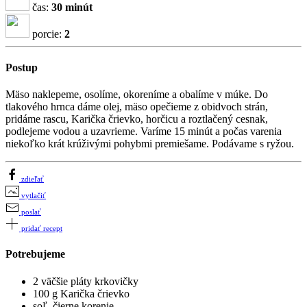
čas:
30 minút
porcie:
2
Postup
Mäso naklepeme, osolíme, okoreníme a obalíme v múke. Do
tlakového hrnca dáme olej, mäso opečieme z obidvoch strán,
pridáme rascu, Karička črievko, horčicu a roztlačený cesnak,
podlejeme vodou a uzavrieme. Varíme 15 minút a počas varenia
niekoľko krát krúživými pohybmi premiešame. Podávame s ryžou.
zdieľať
vytlačiť
poslať
pridať recept
Potrebujeme
2 väčšie pláty krkovičky
100 g Karička črievko
soľ, čierne korenie