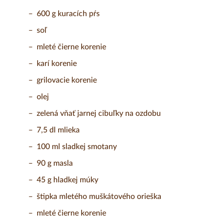
600 g kuracích pŕs
soľ
mleté čierne korenie
karí korenie
grilovacie korenie
olej
zelená vňať jarnej cibuľky na ozdobu
7,5 dl mlieka
100 ml sladkej smotany
90 g masla
45 g hladkej múky
štipka mletého muškátového orieška
mleté čierne korenie