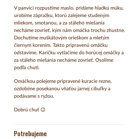
V panvici rozpustíme maslo, pridáme hladkú múku,
urobíme zápražku, ktorú zalejeme studeným
mliekom, smotanou, a za stáleho miešania
necháme zovrieť, kým nám omáčka trochu zhustne.
Dochutíme muškátovým orieškom a mletým
čiernym korením. Takto pripravenú omáčku
odstavíme. Karičku vytlačíme do horúcej omáčky a
za stáleho miešania necháme zovrieť. Osolíme
podľa chuti.
Omáčkou polejeme pripravené kuracie rezne,
ozdobíme posekanou vňaťou jarnej cibuľky a
podávame s ryžou.
Dobrú chuť 😉
Potrebujeme