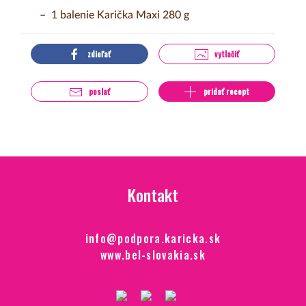
1 balenie Karička Maxi 280 g
zdieľať
vytlačiť
poslať
pridať recept
Kontakt
info@podpora.karicka.sk
www.bel-slovakia.sk