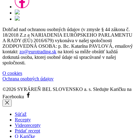
Dohľad nad ochranou osobných údajov (v zmysle § 44 zákona č.
18/2018 Z.z a NARIADENIA EURÓPSKEHO PARLAMENTU
A RADY (EÚ) 2016/679) vykonáva v našej spoločnosti
ZODPOVEDNÁ OSOBA: p. Bc. Katarína PAVLOVÁ, emailový
kontakt:
zo@eurotrading.sk
na ktorú sa môže obrátiť každá
dotknutá osoba, ktorej osobné údaje sú spracúvané v našej
spoločnosti.
O cookies
Ochrana osobných údajov
©2026 SYRÁREŇ BEL SLOVENSKO a. s.
Sledujte Karičku na
Facebooku
Súťaž
Recepty
Videorecepty
Pridať recept
O Karičke