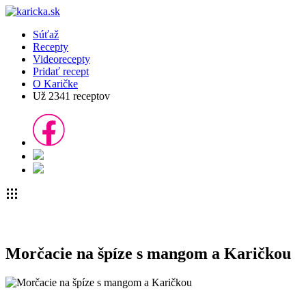
Súťaž
Recepty
Videorecepty
Pridať recept
O Karičke
Už
2341
receptov
Morčacie na špíze s mangom a Karičkou