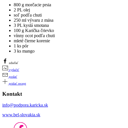
800 g morčacie prsia
2 PL olej
soľ podľa chuti
250 ml vývaru z mäsa
3 PL kyslá smotana
100 g Karička črievko
vínny ocot podľa chuti
mleté čierne korenie
1 ks pór
3 ks mango
zdieľať
vytlačiť
poslať
pridať recept
Kontakt
info@podpora.karicka.sk
www.bel-slovakia.sk