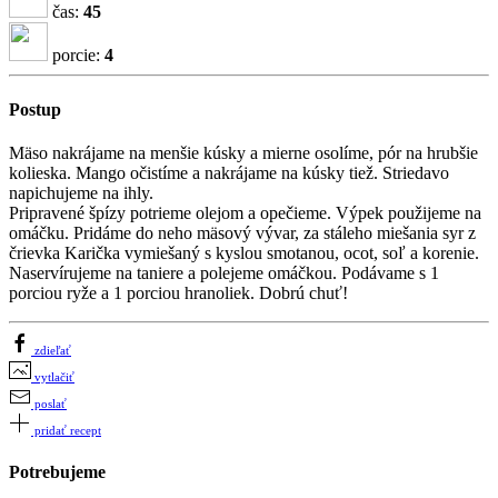
čas:
45
porcie:
4
Postup
Mäso nakrájame na menšie kúsky a mierne osolíme, pór na hrubšie
kolieska. Mango očistíme a nakrájame na kúsky tiež. Striedavo
napichujeme na ihly.
Pripravené špízy potrieme olejom a opečieme. Výpek použijeme na
omáčku. Pridáme do neho mäsový vývar, za stáleho miešania syr z
črievka Karička vymiešaný s kyslou smotanou, ocot, soľ a korenie.
Naservírujeme na taniere a polejeme omáčkou. Podávame s 1
porciou ryže a 1 porciou hranoliek. Dobrú chuť!
zdieľať
vytlačiť
poslať
pridať recept
Potrebujeme