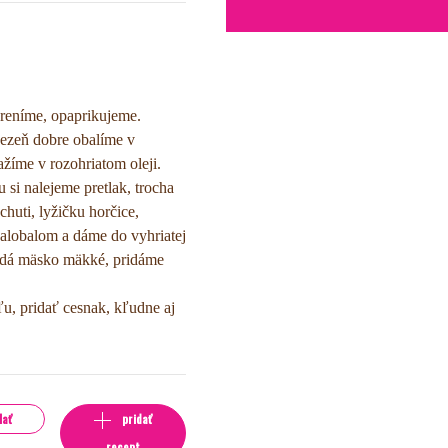
oreníme, opaprikujeme.
Rezeň dobre obalíme v
žíme v rozohriatom oleji.
si nalejeme pretlak, trocha
huti, lyžičku horčice,
alobalom a dáme do vyhriatej
 zdá mäsko mäkké, pridáme
u, pridať cesnak, kľudne aj
lať
pridať
recept