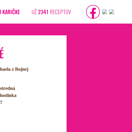
O KARIČKE
UŽ
2341
RECEPTOV
É
haela z Bojnej
stredná
hodinka
7