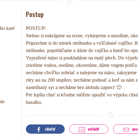
Postup
ho karé
POSTUP:
Stehno si nakrájame na rezne, vyklepeme a nasolíme, ok
Pripravíme si do misiek strúhanku a vyšľahané vajíčko. 
strúhanke, popritláčame a dáme do vajíčka a hneď ho opra
Vypražené mäso si poukladáme na malý plech. Do výpeku 
zriedime vodou, osolíme, okoreníme, dáme vegetu podľa c
necháme chvíľku zohriať a nalejeme na mäso, zakryjeme 
rúry asi na 200 stupňov, necháme podusiť a keď sa nám
nastrúhaný syr a necháme bez alobalu zapiecť 🙂
Pre lepšiu chuť si kľudne môžete opražiť vo výpeku cibuľ
nie
bazalku.
zdieľať
vytlačiť
pos