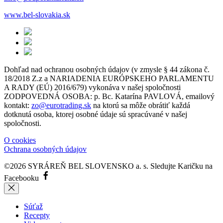
www.bel-slovakia.sk
Dohľad nad ochranou osobných údajov (v zmysle § 44 zákona č.
18/2018 Z.z a NARIADENIA EURÓPSKEHO PARLAMENTU
A RADY (EÚ) 2016/679) vykonáva v našej spoločnosti
ZODPOVEDNÁ OSOBA: p. Bc. Katarína PAVLOVÁ, emailový
kontakt:
zo@eurotrading.sk
na ktorú sa môže obrátiť každá
dotknutá osoba, ktorej osobné údaje sú spracúvané v našej
spoločnosti.
O cookies
Ochrana osobných údajov
©2026 SYRÁREŇ BEL SLOVENSKO a. s.
Sledujte Karičku na
Facebooku
Súťaž
Recepty