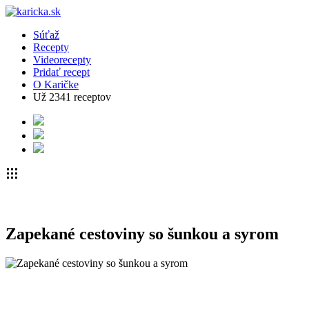
Súťaž
Recepty
Videorecepty
Pridať recept
O Karičke
Už
2341
receptov
Zapekané cestoviny so šunkou a syrom