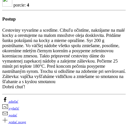
porcie:
4
Postup
Cestoviny vyvaríme a scedíme. Cibuľu očistíme, nakrájame na malé
kocky a orestujeme na malom množstve oleja dosklovita. Pridáme
šunku pokrájanú na kocky a mierne opražíme. Syr 200 g
postrúhame. Vo väčšej nádobe všetko spolu zmiešame, posolíme,
okoreníme mletým čiernym korením a posypeme zeleninovou
koreniacou zmesou. Takto pripravené cestoviny dáme do
vymastenej zapekacej nádoby a zalejeme zálievkou. Pečieme 25
minút pri teplote 180°C. Pred koncom pečenia posypeme
nastrúhaným syrom. Trochu si odložíme na zdobenie pri servírovaní.
Zálievka: vajíčka vyšľaháme vidličkou a zmiešame so smotanou na
šľahanie a s kyslou smotanou
Dobrú chuť!
zdieľať
vytlačiť
poslať
pridať recept