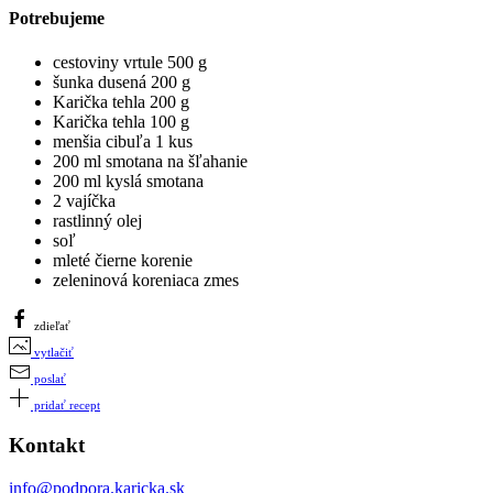
Potrebujeme
cestoviny vrtule 500 g
šunka dusená 200 g
Karička tehla 200 g
Karička tehla 100 g
menšia cibuľa 1 kus
200 ml smotana na šľahanie
200 ml kyslá smotana
2 vajíčka
rastlinný olej
soľ
mleté čierne korenie
zeleninová koreniaca zmes
zdieľať
vytlačiť
poslať
pridať recept
Kontakt
info@podpora.karicka.sk