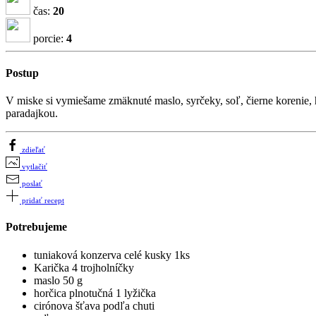
čas:
20
porcie:
4
Postup
V miske si vymiešame zmäknuté maslo, syrčeky, soľ, čierne korenie,
paradajkou.
zdieľať
vytlačiť
poslať
pridať recept
Potrebujeme
tuniaková konzerva celé kusky 1ks
Karička 4 trojholníčky
maslo 50 g
horčica plnotučná 1 lyžička
cirónova šťava podľa chuti