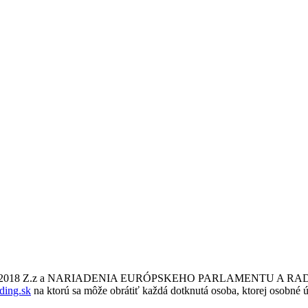
a č. 18/2018 Z.z a NARIADENIA EURÓPSKEHO PARLAMENTU A RADY
ding.sk
na ktorú sa môže obrátiť každá dotknutá osoba, ktorej osobné ú