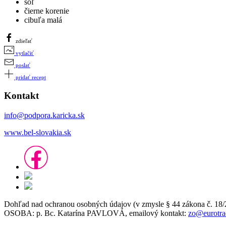
soľ
čierne korenie
cibuľa malá
zdieľať
vytlačiť
poslať
pridať recept
Kontakt
info@podpora.karicka.sk
www.bel-slovakia.sk
Dohľad nad ochranou osobných údajov (v zmysle § 44 zákon
OSOBA: p. Bc. Katarína PAVLOVÁ, emailový kontakt:
zo@eurotra