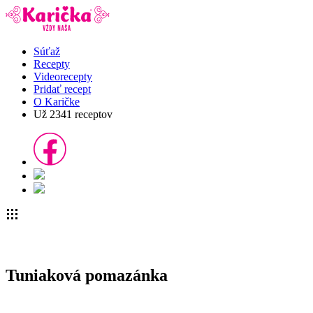
Súťaž
Recepty
Videorecepty
Pridať recept
O Karičke
Už
2341
receptov
Tuniaková pomazánka