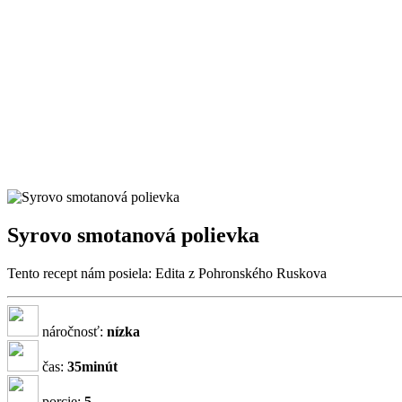
Syrovo smotanová polievka
Tento recept nám posiela: Edita z Pohronského Ruskova
náročnosť:
nízka
čas:
35minút
porcie:
5