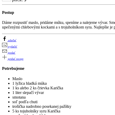
Postup
Dáme rozpustiť maslo, pridáme múku, speníme a nalejeme vývar. Smo
upečenými chlebovými kockami a s trojuholníkom syra. Najlepšie je 
zdieľať
vytlačiť
poslať
pridať recept
Potrebujeme
Maslo
1 lyžica hladká múka
1 ks alebo 2 ks črievka Karička
1 liter slepačí vývar
smotana
soľ podľa chuti
trošička nadrobno posekanej pažítky
5 ks tojuholníky syru Karička