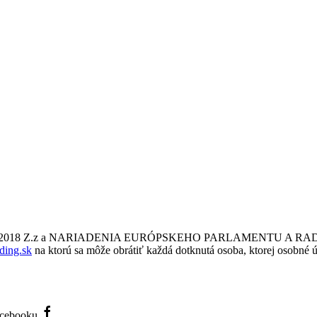
a č. 18/2018 Z.z a NARIADENIA EURÓPSKEHO PARLAMENTU A RADY
ding.sk
na ktorú sa môže obrátiť každá dotknutá osoba, ktorej osobné ú
Facebooku