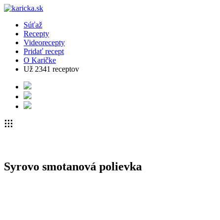
Súťaž
Recepty
Videorecepty
Pridať recept
O Karičke
Už
2341
receptov
Syrovo smotanová polievka