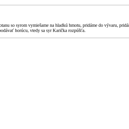
tanu so syrom vymiešame na hladkú hmotu, pridáme do vývaru, pridáme
podávať horúcu, vtedy sa syr Karička rozpúšťa.