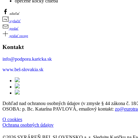
opečené kocky chleba
zdieľať
vytlačiť
poslať
pridať recept
Kontakt
info@podpora.karicka.sk
www.bel-slovakia.sk
Dohľad nad ochranou osobných údajov (v zmysle § 44 zákon
OSOBA: p. Bc. Katarína PAVLOVÁ, emailový kontakt:
zo@eurotra
O cookies
Ochrana osobných údajov
©2026 SYRÁREŇ BEL SLOVENSKO a. s.
Sledujte Karičku na 