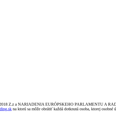
a č. 18/2018 Z.z a NARIADENIA EURÓPSKEHO PARLAMENTU A RADY
ding.sk
na ktorú sa môže obrátiť každá dotknutá osoba, ktorej osobné ú