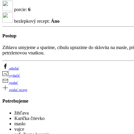
porcie:
6
bezlepkový recept:
Áno
Postup
Zihlavu umyjeme a sparime, cibulu uprazime do sklovita na masle, 
petrzlenovou vnatkou.
zdieľať
vytlačiť
poslať
pridať recept
Potrebujeme
žihľava
Karička črievko
maslo
vajce