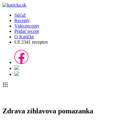
Súťaž
Recepty
Videorecepty
Pridať recept
O Karičke
Už
2341
receptov
Zdrava zihlavova pomazanka