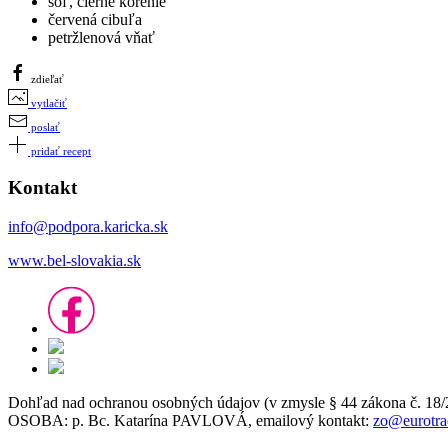
soľ, čierne korenie
červená cibuľa
petržlenová vňať
zdieľať
vytlačiť
poslať
pridať recept
Kontakt
info@podpora.karicka.sk
www.bel-slovakia.sk
Dohľad nad ochranou osobných údajov (v zmysle § 44 zákon
OSOBA: p. Bc. Katarína PAVLOVÁ, emailový kontakt:
zo@eurotra