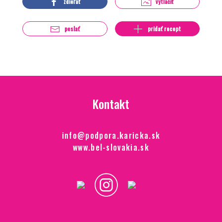
zdieľať
vytlačiť
poslať
pridať recept
Kontakt
info@podpora.karicka.sk
www.bel-slovakia.sk