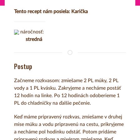
Tento recept nám posiela: Karička
náročnosť:
stredná
Postup
Začneme rozkvasom: zmiešame 2 PL múky, 2 PL
vody a 1 PL kvásku. Zakryjeme a necháme postáť
12 hodín na linke. Po 12 hodinách odoberieme 1
PL do chladničky na ďalšie pečenie.
Keď máme pripravený rozkvas, zmiešame v druhej
mise múku a vodu pripravenú na cestu, prikryjeme
a necháme pol hodinku odstáť. Potom pridáme
pripravený rozkvas a mixérom zmiešame. Keď