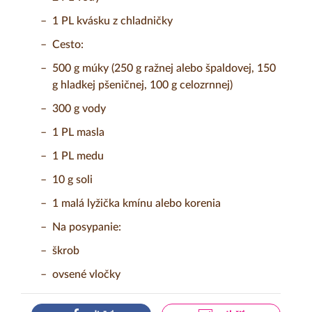
1 PL kvásku z chladničky
Cesto:
500 g múky (250 g ražnej alebo špaldovej, 150
g hladkej pšeničnej, 100 g celozrnnej)
300 g vody
1 PL masla
1 PL medu
10 g soli
1 malá lyžička kmínu alebo korenia
Na posypanie:
škrob
ovsené vločky