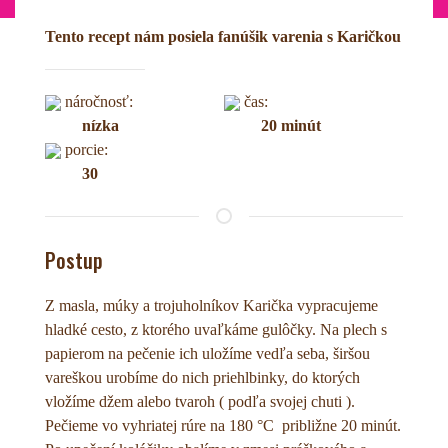
Tento recept nám posiela fanúšik varenia s Karičkou
náročnosť:
čas:
nízka
20 minút
porcie:
30
Postup
Z masla, múky a trojuholníkov Karička vypracujeme
hladké cesto, z ktorého uvaľkáme gulôčky. Na plech s
papierom na pečenie ich uložíme vedľa seba, širšou
vareškou urobíme do nich priehlbinky, do ktorých
vložíme džem alebo tvaroh ( podľa svojej chuti ).
Pečieme vo vyhriatej rúre na 180 °C približne 20 minút.