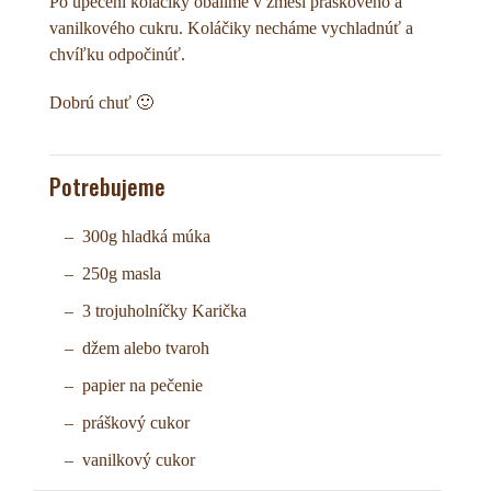
Po upečení koláčiky obalíme v zmesi práškového a
vanilkového cukru. Koláčiky necháme vychladnúť a
chvíľku odpočinúť.
Dobrú chuť 🙂
Potrebujeme
300g hladká múka
250g masla
3 trojuholníčky Karička
džem alebo tvaroh
papier na pečenie
práškový cukor
vanilkový cukor