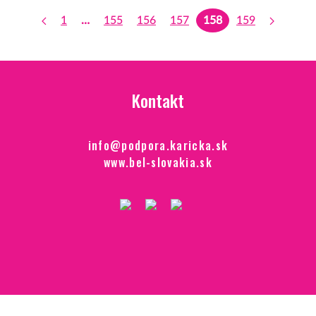
1
…
155
156
157
158
159
Kontakt
info@podpora.karicka.sk
www.bel-slovakia.sk