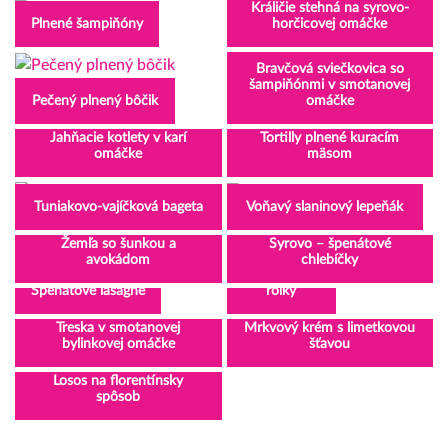
Králičie stehná na syrovo-
Plnené šampiňóny
horčicovej omáčke
Bravčová sviečkovica so
šampiňónmi v smotanovej
Pečený plnený bôčik
omáčke
Jahňacie kotlety v karí
Tortilly plnené kuracím
omáčke
mäsom
Tuniakovo-vajíčková bageta
Voňavý slaninový lepeňák
Žemľa so šunkou a
Syrovo – špenátové
avokádom
chlebíčky
Kuracie
Špenátové lasagne
rolky
Treska v smotanovej
Mrkvový krém s limetkovou
bylinkovej omáčke
šťavou
Losos na florentínsky
spôsob