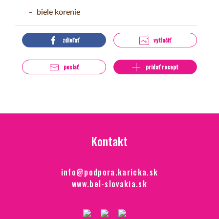
biele korenie
zdieľať
vytlačiť
poslať
pridať recept
Kontakt
info@podpora.karicka.sk
www.bel-slovakia.sk