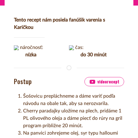
Tento recept nám posiela fanúšik varenia s
Karičkou
náročnosť:
čas:
nízka
do 30 minút
Postup
videorecept
Šošovicu prepláchneme a dáme variť podľa
návodu na obale tak, aby sa nerozvarila.
Cherry paradajky uložíme na plech, pridáme 1
PL olivového oleja a dáme piecť do rúry na gril
program približne 20 minút.
Na panvici zohrejeme olej, syr typu halloumi