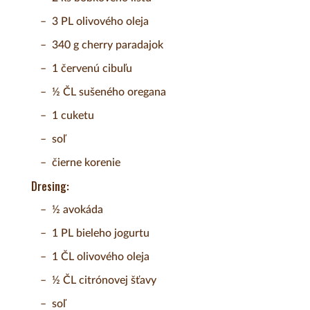
3 PL olivového oleja
340 g cherry paradajok
1 červenú cibuľu
½ ČL sušeného oregana
1 cuketu
soľ
čierne korenie
Dresing:
½ avokáda
1 PL bieleho jogurtu
1 ČL olivového oleja
½ ČL citrónovej šťavy
soľ