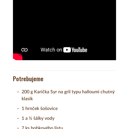
Potrebujeme
200 g Karička Syr na gril typu halloumi chutný
klasik
1 hrnček šošovice
1 a ½ šálky vody
2 ks bobkového listu