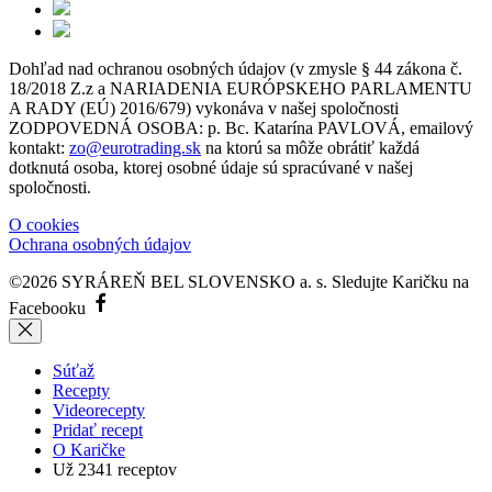
Dohľad nad ochranou osobných údajov (v zmysle § 44 zákona č.
18/2018 Z.z a NARIADENIA EURÓPSKEHO PARLAMENTU
A RADY (EÚ) 2016/679) vykonáva v našej spoločnosti
ZODPOVEDNÁ OSOBA: p. Bc. Katarína PAVLOVÁ, emailový
kontakt:
zo@eurotrading.sk
na ktorú sa môže obrátiť každá
dotknutá osoba, ktorej osobné údaje sú spracúvané v našej
spoločnosti.
O cookies
Ochrana osobných údajov
©2026 SYRÁREŇ BEL SLOVENSKO a. s.
Sledujte Karičku na
Facebooku
Súťaž
Recepty
Videorecepty
Pridať recept
O Karičke
Už
2341
receptov