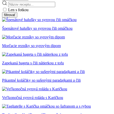
Len s fotkou
Špenátové halušky so syrovou čili omáčkou
Morčacie rezníky so syrovým dipom
Zapekaná bageta s čili nátierkou z tofu
Pikantné koláčiky so sušenými paradajkami a čili
Veľkonočná syrová roláda s Karičkou