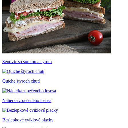
Sendvič so šunkou a syrom
Quiche štyroch chutí
Nátierka z pečeného lososa
Bezlepkové cviklové placky