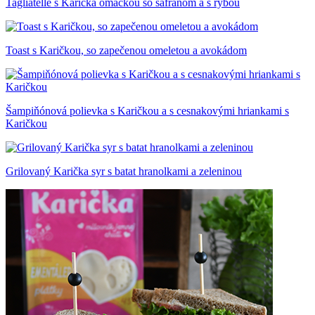
Tagliatelle s Karička omáčkou so šafranom a s rybou
Toast s Karičkou, so zapečenou omeletou a avokádom
Šampiňónová polievka s Karičkou a s cesnakovými hriankami s
Karičkou
Grilovaný Karička syr s batat hranolkami a zeleninou