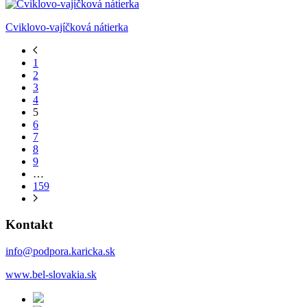
Cviklovo-vajíčková nátierka
1
2
3
4
5
6
7
8
9
…
159
Kontakt
info@podpora.karicka.sk
www.bel-slovakia.sk