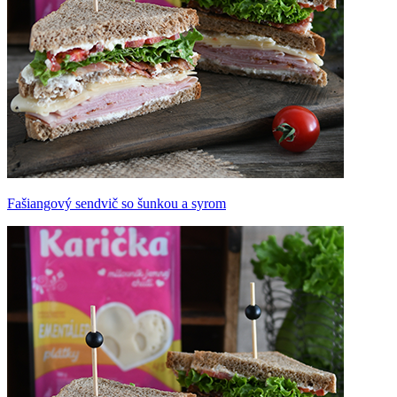
Fašiangový sendvič so šunkou a syrom