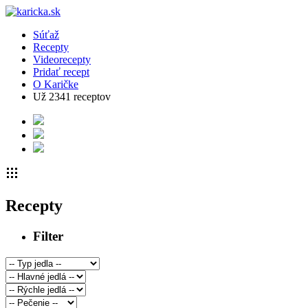
Súťaž
Recepty
Videorecepty
Pridať recept
O Karičke
Už
2341
receptov
Recepty
Filter