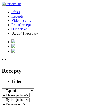
Súťaž
Recepty
Videorecepty
Pridať recept
O Karičke
Už
2341
receptov
Recepty
Filter