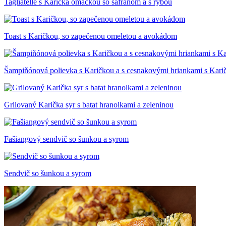
Tagliatelle s Karička omáčkou so šafranom a s rybou
Toast s Karičkou, so zapečenou omeletou a avokádom
Šampiňónová polievka s Karičkou a s cesnakovými hriankami s Kari
Grilovaný Karička syr s batat hranolkami a zeleninou
Fašiangový sendvič so šunkou a syrom
Sendvič so šunkou a syrom