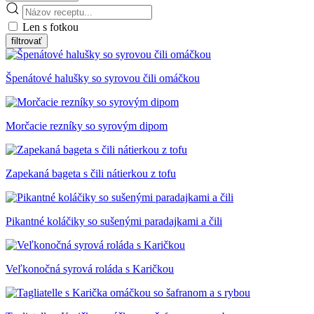
Len s fotkou
Špenátové halušky so syrovou čili omáčkou
Morčacie rezníky so syrovým dipom
Zapekaná bageta s čili nátierkou z tofu
Pikantné koláčiky so sušenými paradajkami a čili
Veľkonočná syrová roláda s Karičkou