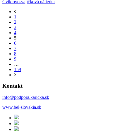
Cviklovo-vajíčková nátierka
1
2
3
4
5
6
7
8
9
…
159
Kontakt
info@podpora.karicka.sk
www.bel-slovakia.sk