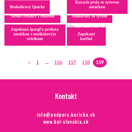
Kuracie prsia so syrovou
Brokolicový Quiche
omáčkou
Široké rezance s cuketou
Makaróny so syrom
Zapekaná špargľa preliata
omáčkou s muškátovým
Zapekaný
orieškom
karfiol
1
…
156
157
158
159
Kontakt
info@podpora.karicka.sk
www.bel-slovakia.sk