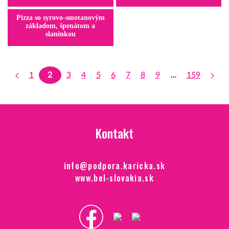
Pizza so syrovo-smotanovým
základom, špenátom a
slaninkou
1
2
3
4
5
6
7
8
9
…
159
Kontakt
info@podpora.karicka.sk
www.bel-slovakia.sk