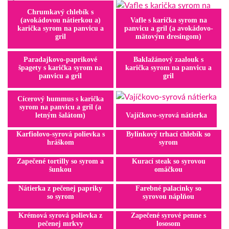
Chrumkavý chlebík s
(avokádovou nátierkou a)
Vafle s karička syrom na
karička syrom na panvicu a
panvicu a gril (a avokádovo-
gril
mätovým dresingom)
Paradajkovo-paprikové
Baklažánový zaalouk s
špagety s karička syrom na
karička syrom na panvicu a
panvicu a gril
gril
Cícerový hummus s karička
syrom na panvicu a gril (a
letným šalátom)
Vajíčkovo-syrová nátierka
Karfiolovo-syrová polievka s
Bylinkový trhací chlebík so
hráškom
syrom
Zapečené tortilly so syrom a
Kurací steak so syrovou
šunkou
omáčkou
Nátierka z pečenej papriky
Farebné palacinky so
so syrom
syrovou náplňou
Krémová syrová polievka z
Zapečené syrové penne s
pečenej mrkvy
lososom