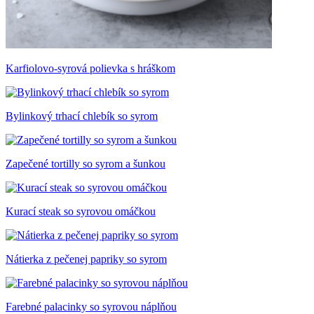
Karfiolovo-syrová polievka s hráškom
Bylinkový trhací chlebík so syrom
Zapečené tortilly so syrom a šunkou
Kurací steak so syrovou omáčkou
Nátierka z pečenej papriky so syrom
Farebné palacinky so syrovou náplňou