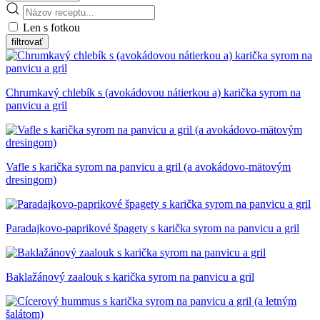
Len s fotkou
Chrumkavý chlebík s (avokádovou nátierkou a) karička syrom na
panvicu a gril
Vafle s karička syrom na panvicu a gril (a avokádovo-mätovým
dresingom)
Paradajkovo-paprikové špagety s karička syrom na panvicu a gril
Baklažánový zaalouk s karička syrom na panvicu a gril