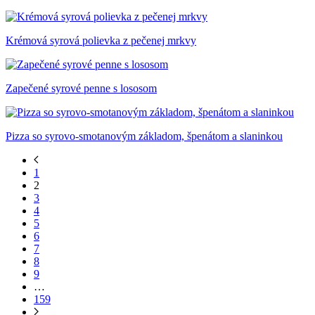
Krémová syrová polievka z pečenej mrkvy
Zapečené syrové penne s lososom
Pizza so syrovo-smotanovým základom, špenátom a slaninkou
1
2
3
4
5
6
7
8
9
…
159