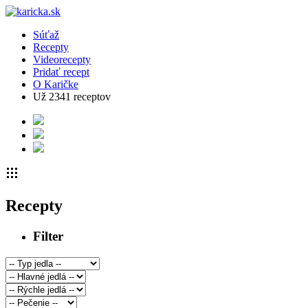
Súťaž
Recepty
Videorecepty
Pridať recept
O Karičke
Už
2341
receptov
Recepty
Filter