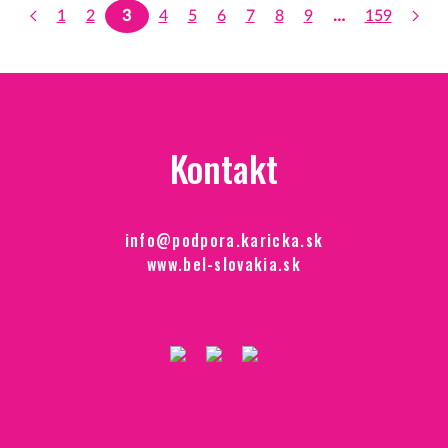
1
2
3
4
5
6
7
8
9
…
159
Kontakt
info@podpora.karicka.sk
www.bel-slovakia.sk