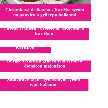
Chrumkavá delikatesa s Karička syrom
na panvicu a gril typu halloumi
Cícerová nátierka s červenou šošovicou a
Karičkou
Špenátová roláda s
Karičkou
Burger s Karička grilovaným syrom a
domácou majonézou
Šošovicový šalát s grilovaným syrom
typu halloumi