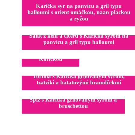
Karička syr na panvicu a gril typu
halloumi s orient omáčkou, naan plackou
a ryžou
Šalát z kelu a cíceru s Karička syrom na
panvicu a gril typu halloumi
Slané praclíky s
Karičkou
Tortilla s Karička grilovaným syrom,
tzatziki a batatovými hranolčekmi
Špíz s Karička grilovaným syrom a
bruschettou