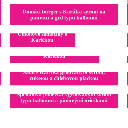
Domáci burger s Karička syrom na
panvicu a gril typu halloumi
Cuketové slimáčiky s
Karičkou
Kuracie rolky plnené špenátom a
Karičkou
Šalát s Karička grilovaným syrom,
cuketou a chlebovou plackou
Špenátová polievka s grilovaným syrom
typu halloumi a píniovými orieškami