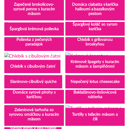
Zapečené brokolicovo-
Domáca ciabatta s karička
syrové penne s kuracím
halloumi a bazalkovým
mäsom
pestom
Špargľový koláč so syrom
Špargľová krémová polievka
karička
Polievka z pečených
Chlebík s grilovanou
paradajok
broskyňou
Krémové špagety s kuracím
Chlebík s cibuľovým čatní
mäsom a šampiňónmi
Slaninovo-cibuľový quiche
Nepečený lotus cheesecake
Domáce syrové pirohy s
Baklažánovo-šošovicová
karičkou
nátierka
Zeleninová tarhoňa so
syrovou omáčkou a kuracím
Tortilly s teľacím mäsom a
mäsom
čili
Syrový gyros v pita chlebe