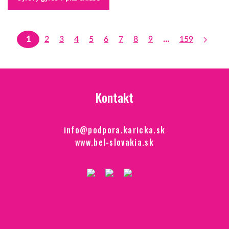
1
2
3
4
5
6
7
8
9
…
159
Kontakt
info@podpora.karicka.sk
www.bel-slovakia.sk