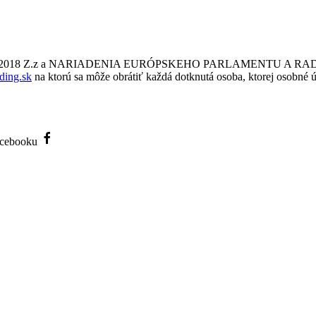
a č. 18/2018 Z.z a NARIADENIA EURÓPSKEHO PARLAMENTU A RADY
ding.sk
na ktorú sa môže obrátiť každá dotknutá osoba, ktorej osobné ú
Facebooku