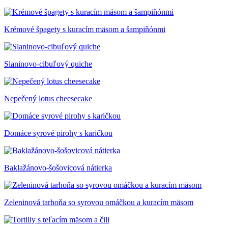
Krémové špagety s kuracím mäsom a šampiňónmi
Slaninovo-cibuľový quiche
Nepečený lotus cheesecake
Domáce syrové pirohy s karičkou
Baklažánovo-šošovicová nátierka
Zeleninová tarhoňa so syrovou omáčkou a kuracím mäsom