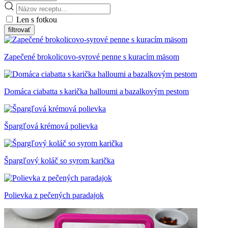
Len s fotkou
Zapečené brokolicovo-syrové penne s kuracím mäsom
Domáca ciabatta s karička halloumi a bazalkovým pestom
Špargľová krémová polievka
Špargľový koláč so syrom karička
Polievka z pečených paradajok