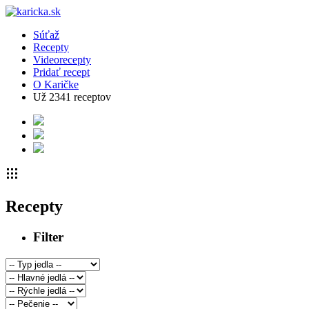
Súťaž
Recepty
Videorecepty
Pridať recept
O Karičke
Už
2341
receptov
Recepty
Filter