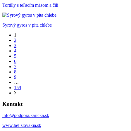
Tortilly s teľacím mäsom a čili
Syrový gyros v pita chlebe
1
2
3
4
5
6
7
8
9
…
159
Kontakt
info@podpora.karicka.sk
www.bel-slovakia.sk