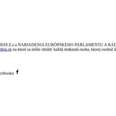
a č. 18/2018 Z.z a NARIADENIA EURÓPSKEHO PARLAMENTU A RADY
ding.sk
na ktorú sa môže obrátiť každá dotknutá osoba, ktorej osobné ú
Facebooku