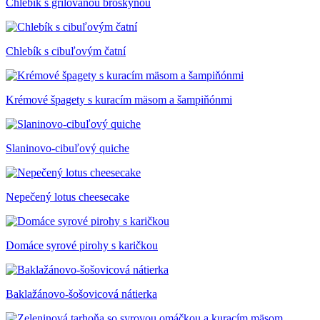
Chlebík s grilovanou broskyňou
Chlebík s cibuľovým čatní
Krémové špagety s kuracím mäsom a šampiňónmi
Slaninovo-cibuľový quiche
Nepečený lotus cheesecake
Domáce syrové pirohy s karičkou
Baklažánovo-šošovicová nátierka