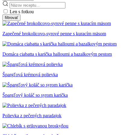
Len s fotkou
Zapečené brokolicovo-syrové penne s kuracím mäsom
Domáca ciabatta s karička halloumi a bazalkovým pestom
Špargľová krémová polievka
Špargľový koláč so syrom karička
Polievka z pečených paradajok