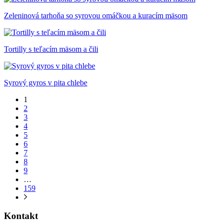
Zeleninová tarhoňa so syrovou omáčkou a kuracím mäsom
Tortilly s teľacím mäsom a čili
Syrový gyros v pita chlebe
1
2
3
4
5
6
7
8
9
…
159
Kontakt