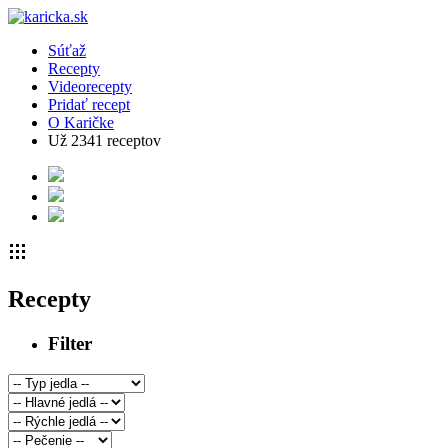
Súťaž
Recepty
Videorecepty
Pridať recept
O Karičke
Už
2341
receptov
Recepty
Filter