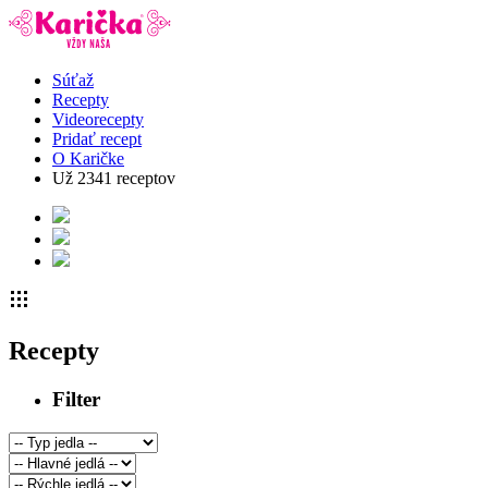
Súťaž
Recepty
Videorecepty
Pridať recept
O Karičke
Už
2341
receptov
Recepty
Filter