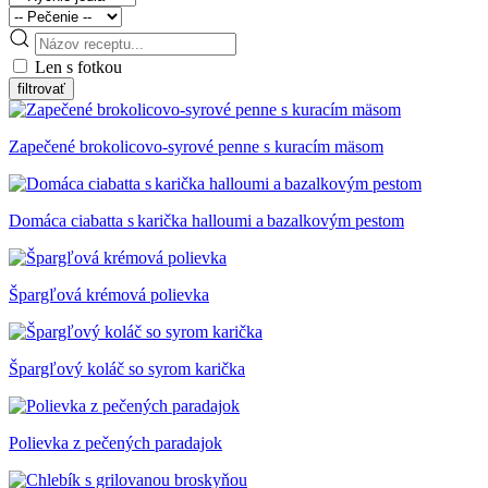
Len s fotkou
Zapečené brokolicovo-syrové penne s kuracím mäsom
Domáca ciabatta s karička halloumi a bazalkovým pestom
Špargľová krémová polievka
Špargľový koláč so syrom karička
Polievka z pečených paradajok