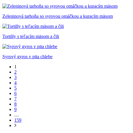
Zeleninová tarhoňa so syrovou omáčkou a kuracím mäsom
Tortilly s teľacím mäsom a čili
Syrový gyros v pita chlebe
1
2
3
4
5
6
7
8
9
…
159