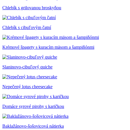
Chlebík s grilovanou broskyňou
Chlebík s cibuľovým čatní
Krémové špagety s kuracím mäsom a šampiňónmi
Slaninovo-cibuľový quiche
Nepečený lotus cheesecake
Domáce syrové pirohy s karičkou
Baklažánovo-šošovicová nátierka